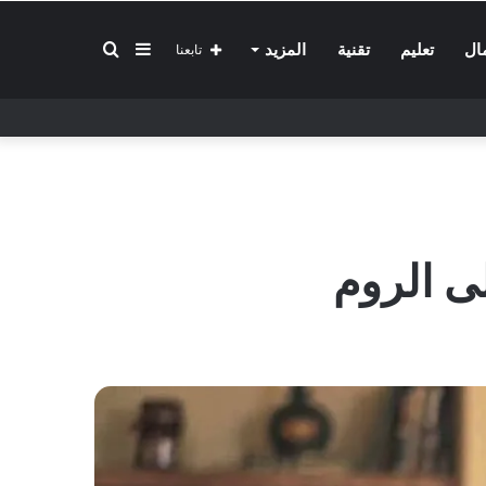
إضافة
بحث
ال
تعليم
تقنية
المزيد
تابعنا
عمود
عن
جانبي
ى الروم