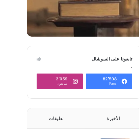
تابعونا على السوشال
2٬059
82٬508
Fans
متابعون
الأخيرة
تعليقات