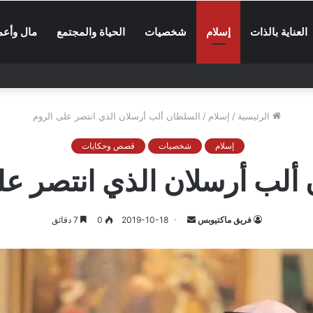
العناية بالذات
إسلام
شخصيات
الحياة والمجتمع
مال وأعم
الرئيسية
/
إسلام
/
السلطان ألب أرسلان الذي انتصر على الروم
إسلام
شخصيات
قصص وحكايات
ألب أرسلان الذي انتصر عل
أرسل
فريق ماكتيوبس
2019-10-18
0
7 دقائق
بريدا
إلكترونيا