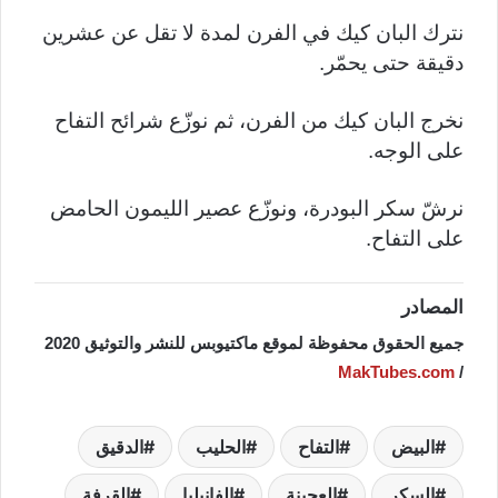
نترك البان كيك في الفرن لمدة لا تقل عن عشرين
دقيقة حتى يحمّر.
نخرج البان كيك من الفرن، ثم نوزّع شرائح التفاح
على الوجه.
نرشّ سكر البودرة، ونوزّع عصير الليمون الحامض
على التفاح.
المصادر
جميع الحقوق محفوظة لموقع ماكتيوبس للنشر والتوثيق 2020
MakTubes.com
/
البيض
التفاح
الحليب
الدقيق
السكر
العجينة
الفانيليا
القرفة