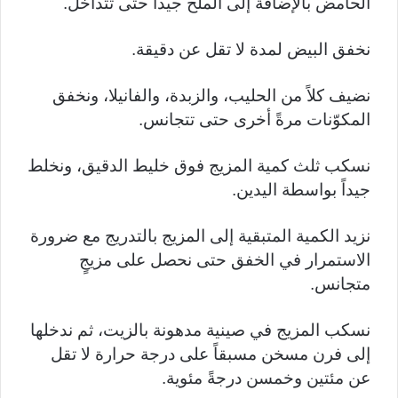
الحامض بالإضافة إلى الملح جيداً حتى تتداخل.
نخفق البيض لمدة لا تقل عن دقيقة.
نضيف كلاً من الحليب، والزبدة، والفانيلا، ونخفق
المكوّنات مرةً أخرى حتى تتجانس.
نسكب ثلث كمية المزيج فوق خليط الدقيق، ونخلط
جيداً بواسطة اليدين.
نزيد الكمية المتبقية إلى المزيج بالتدريج مع ضرورة
الاستمرار في الخفق حتى نحصل على مزيجٍ
متجانس.
نسكب المزيج في صينية مدهونة بالزيت، ثم ندخلها
إلى فرن مسخن مسبقاً على درجة حرارة لا تقل
عن مئتين وخمسن درجةً مئوية.