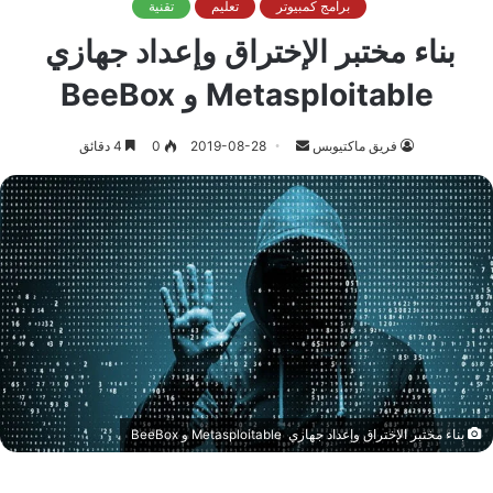
برامج كمبيوتر
تعليم
تقنية
بناء مختبر الإختراق وإعداد جهازي
Metasploitable و BeeBox
أرسل
فريق ماكتيوبس
2019-08-28
0
4 دقائق
بريدا
إلكترونيا
بناء مختبر الإختراق وإعداد جهازي Metasploitable و BeeBox