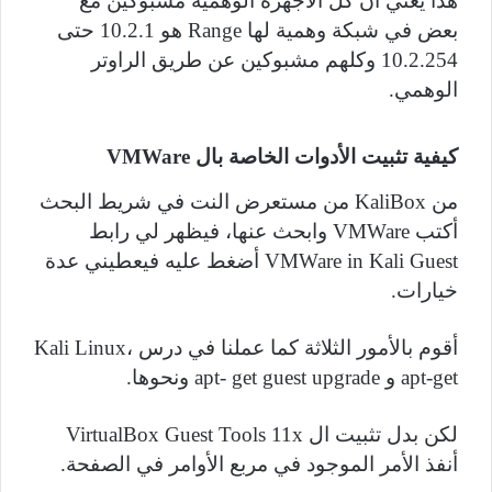
هذا يعني ان كل الأجهزة الوهمية مشبوكين مع
بعض في شبكة وهمية لها
Range
هو 10.2.1 حتى
10.2.254 وكلهم مشبوكين عن طريق الراوتر
الوهمي.
كيفية تثبيت الأدوات الخاصة بال VMWare
من
KaliBox
من مستعرض النت في شريط البحث
أكتب
VMWare
وابحث عنها، فيظهر لي رابط
VMWare in Kali Guest
أضغط عليه فيعطيني عدة
خيارات.
أقوم بالأمور الثلاثة كما عملنا في درس
،
Kali Linux
apt-get
و
apt- get guest upgrade
ونحوها.
لكن بدل تثبيت ال
VirtualBox Guest Tools 11x
أنفذ الأمر الموجود في مربع الأوامر في الصفحة.