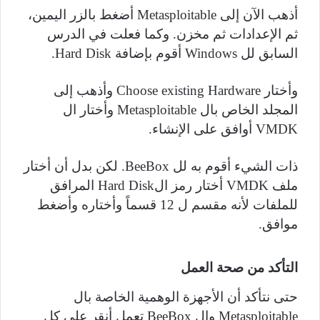
أذهب الآن إلى
Metasploitable
أضغط بالزر اليمين،
ثم الإعدادات ثم مخزن. وكما فعلت في الدرس
السابق لل
Windows
أقوم بإضافة
Hard Disk
.
وأختار
Choose existing Hardware
وأذهب إلى
المجلد الخاص بال
Metasploitable
وأختار ال
VMDK
أوافق على الإنشاء.
ذات الشيء أقوم به لل
BeeBox
. لكن بدل أن أختار
ملف
VMDK
أختار رمز ال
Hard Disk
المرافق
للملفات لأنه مقسم ل 12 قسماً وأختاره وأضغط
موافق.
التأكد من صحة العمل
حتى نتأكد أن الأجهزة الوهمية الخاصة بال
Metasploitable
وال
BeeBox
تعمل أنقر على كل