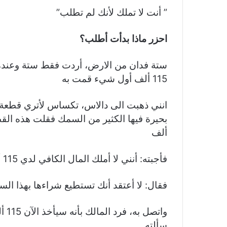
” أنت لا تملك لأنك لم تطلب”
احزر ماذا بدأت أطلب؟
ستة فدان من الارض، أردت فقط ستة وعندم
115 ألف أول شيء قمت به
انني ذهبت الى دالاس، تكساس لأتري قطعة 
ألف
فأجبته: أنني لا أملك المال الكافي لدي 115 ألف
فقال: لا أعتقد أنك تستطيع شراءها بهذا السع
واتص
سألته