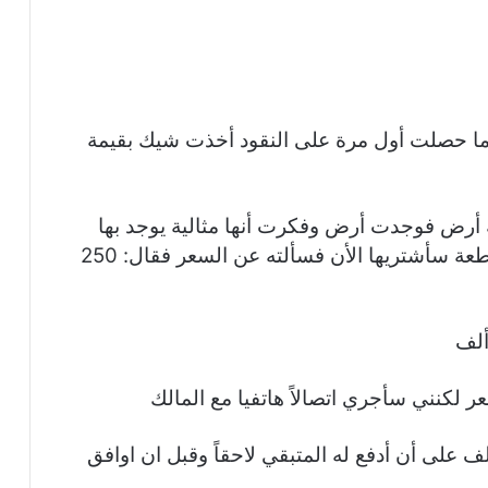
ا حصلت أول مرة على النقود أخذت شيك بقيمة
أرض فوجدت أرض وفكرت أنها مثالية يوجد بها
بحيرة فيها الكثير من السمك فقلت هذه القطعة سأشتريها الأن فسألته عن السعر فقال: 250
ر لكنني سأجري اتصالاً هاتفيا مع المالك
ل به، فرد المالك بأنه سيأخذ الآن 115 ألف على أن أدفع له المتبقي لاحقاً وقبل ان اوافق