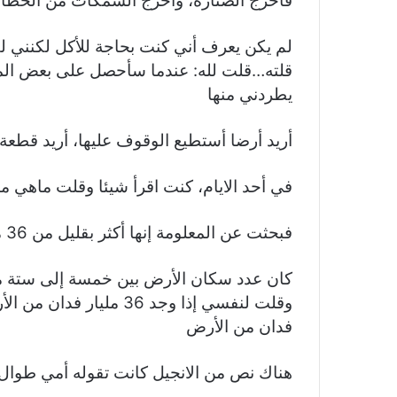
فأخرج الصنارة، وأخرج السمكات من الخطاف
لم يكن يعرف أني كنت بحاجة للأكل لكنني ل
قلته…قلت لله: عندما سأحصل على بعض الم
يطردني منها
أريد أرضا أستطيع الوقوف عليها، أريد قط
في أحد الايام، كنت اقرأ شيئا وقلت ماهي م
فبحثت عن المعلومة إنها أكثر بقليل من 36 مليار فدان من الأرض في ذلك الوقت
كان عدد سكان الأرض بين خمسة إلى ستة مليا
فدان من الأرض
هناك نص من الانجيل كانت تقوله أمي طوال