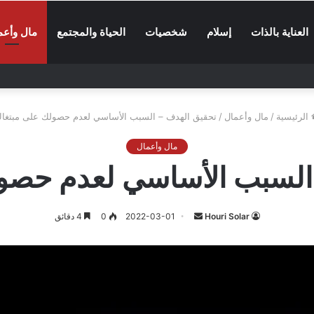
العناية بالذات
إسلام
شخصيات
الحياة والمجتمع
مال وأعم
الرئيسية
/
مال وأعمال
/
تحقيق الهدف – السبب الأساسي لعدم حصولك على مبتغا
مال وأعمال
السبب الأساسي لعدم حصو
أرسل
Houri Solar
2022-03-01
0
4 دقائق
بريدا
إلكترونيا