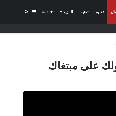
إضافة
بحث
ال
تعليم
تقنية
المزيد
تابعنا
عمود
عن
ك
جانبي
لك على مبتغاك