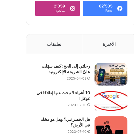
2٬059
82٬505
Fans
متابعون
الأخيرة
تعليقات
رحلتي إلى الحج: كيف سهّلت
عليّ الشريحة الإلكترونية
2025-04-08
10 أشياء لا تبحث عنها إطلاقا في
غوغل!
2023-07-10
هل الخضر نبي؟ وهل هو مخلد
في الأرض؟
2023-07-10