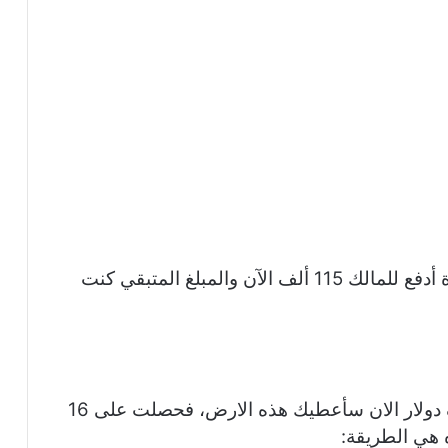
قلت: حسناً، كنت سأشتري قطعة أرض أخرة أدفع للمالك 115 ألف الآن والمبلغ المتبقي كنت
فأجاب: إذا أحضرت لي شيك بقيمة 115 الف دولار الان سأعطيك هذه الارض، فحصلت على 16
 هي الطريقة: