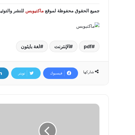
جميع الحقوق محفوظة لموقع
ماكتيوبس
للنشر والتوثيق 020
pdf
الإنترنت
لغة بايثون
شاركها
فيسبوك
تويتر