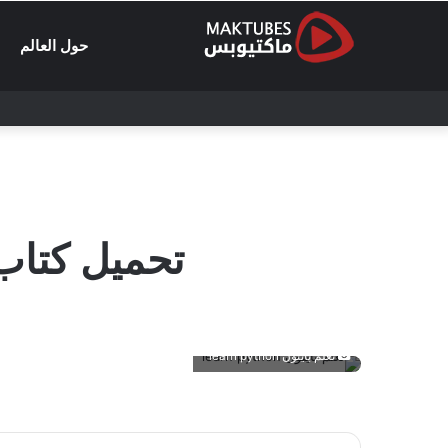
حول العالم
تحميل كتاب تعلم بايثو
تعلم بايثون learn python