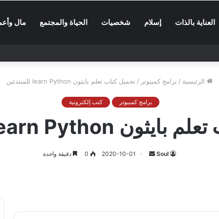
العناية بالذات
إسلام
شخصيات
الحياة والمجتمع
مال وأعم
الرئيسية
/
برامج كمبيوتر
/
تحميل كتاب تعلم بايثون learn Python للمبتدئين
برامج كمبيوتر
كتب إلكترونية
ن learn Python للمبتدئين
أرسل
Soul
2020-10-01
0
دقيقة واحدة
بريدا
إلكترونيا