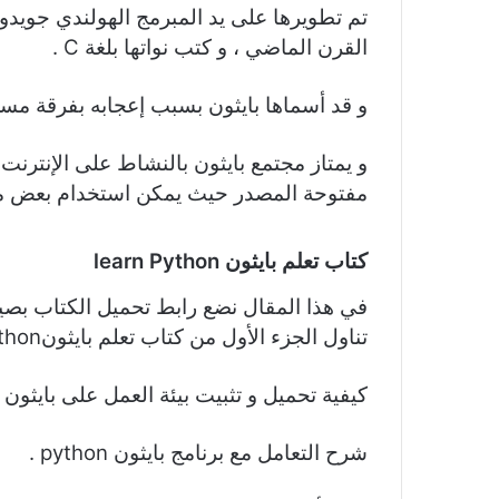
القرن الماضي ، و كتب نواتها بلغة C .
و قد أسماها بايثون بسبب إعجابه بفرقة مسر
و يمتاز مجتمع بايثون بالنشاط على الإنترنت ل
مفتوحة المصدر حيث يمكن استخدام بعض مكتبا
كتاب تعلم بايثون
learn Python
تناول الجزء الأول من كتاب تعلم بايثونlearn python للمبتدئين خمس عناصر رئيسية :
كيفية تحميل و تثبيت بيئة العمل على بايثون python.
شرح التعامل مع برنامج بايثون python .