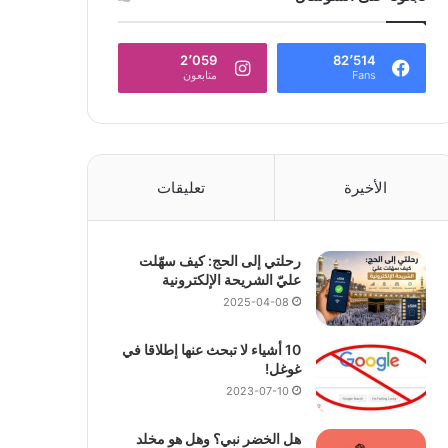
2٬059
82٬514
Fans
متابعون
الأخيرة
تعليقات
رحلتي إلى الحج: كيف سهّلت
عليّ الشريحة الإلكترونية
2025-04-08
10 أشياء لا تبحث عنها إطلاقا في
غوغل!
2023-07-10
هل الخضر نبي؟ وهل هو مخلد