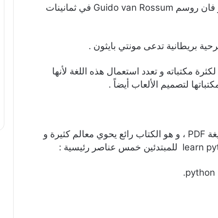
تم تطويرها على يد المبرمج الهولندي جويدو فان روسم Guido van Rossum في ثمانينات
حية بريطانية تدعى مونتي بايثون .
كثرة مكتباته و تعدد استعمال هذه اللغة لأنها
تها لتصميم الألعاب أيضاً .
في هذا المقال نضع رابط تحميل الكتاب بصيغة PDF ، و هو الكتاب رائع يحوي معالم كثيرة و