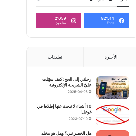
2٬059
82٬514
Fans
متابعون
الأخيرة
تعليقات
رحلتي إلى الحج: كيف سهّلت
عليّ الشريحة الإلكترونية
2025-04-08
10 أشياء لا تبحث عنها إطلاقا في
غوغل!
2023-07-10
هل الخضر نبي؟ وهل هو مخلد