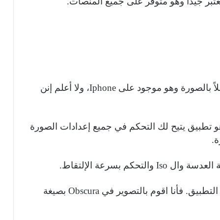
وهو لمن يحبون التصوير، ويعطيك تحكماً كاملاً بالصورة وهو موجود على Iphone، ولا أعلم إنن
و تطبيق يتيح لك التحكم في جميع إعدادات الصورة
ة.
فبالتالي تخرج بصور رهيبة جداً من خلال هذا التطبيق. فأنا اقوم بالتصوير في Obscura بصيغة