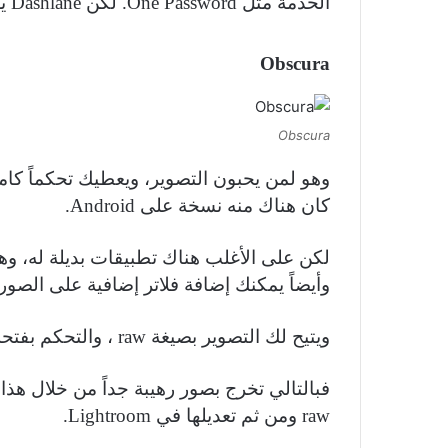
الخدمة مثل One Password. لكن Dashlane يعتبر جيداً وهو متوفر على جميع المنصات.
Obscura
Obscura
كان هناك منه نسخة على Android.
لكن على الأغلب هناك تطبيقات بديلة له، وه
وأيضاً يمكنك إضافة فلاتر إضافية على الصور
ويتيح لك التصوير بصيغة raw ، والتحكم بفتحة العدسة وال Iso والتحكم بسرعة الإلتقاط.
raw ومن ثم تعديلها في Lightroom.