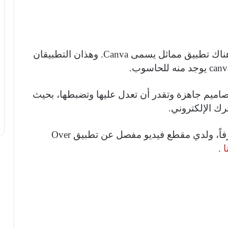
وهو من التطبيقات المميزة في التصميم، وهناك تطبيق مماثل يسمى Canva. وهذان التطبيقان
توفر لك Template جاهز أو تصاميم جاهزة وتقدر أن تعدل عليها وتضبطها، بحيث
رك الإلكتروني.
ولا تحتاج أن تتكلف أو أن تكون مصمماً محترفاً، ولدي مقطع فيديو مفصل عن تطبيق Over
ا
.