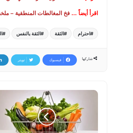
اقرأ أيضاً …
فخ المغالطات المنطقية – ملخص
احترام
الثقة
الثقة بالنفس
ا
شاركها
فيسبوك
تويتر