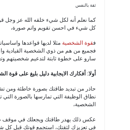
ثقة بالنفس
كما نعلم أنه لكل شيء خلقه الله عز وجل 
كل شيء في احسن تقويم واتم صورة،
ف
قوة الشخصية
مثلا لديها قواعدها واساسيا
فجميع من هم من ذوي الشخصية القيادية والفو
سارو على خطوة ثابتة لتدعيم شخصيتهم وتعز
أولا
:
أفكارك الايجابية دليل بليغ على قوة ال
حاذر من تبديد طاقتك بصورة خاطئة ومن تش
نطاق الوظيفة التي تمارسها بالصورة التي 
الشخصية،
عكس ذلك يهدر طاقتك ويجعلك في موقف ضعف
في تعزيزك لثقتك، استجمع قوتك قبل كل ش