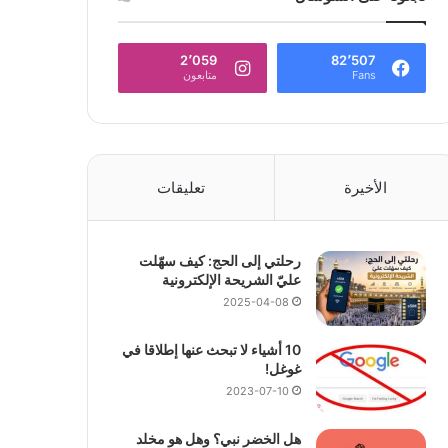
2٬059
82٬507
Fans
متابعون
الأخيرة
تعليقات
رحلتي إلى الحج: كيف سهّلت
عليّ الشريحة الإلكترونية
2025-04-08
10 أشياء لا تبحث عنها إطلاقا في
غوغل!
2023-07-10
هل الخضر نبي؟ وهل هو مخلد