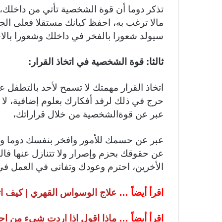
تذكر دوما أن قوة الشخصية تأتي من داخلك، 
مالا ترغب به، احفظ كيانك مستقلا فعلى الج
سيولد شعورا بالفخر في داخلك وشعورا بالاح
ثالثا: قوة الشخصية في اتخاذ القرار:
اتخاذ القرار مهمتك لا تسمح لأحد بالتطفل ع
حرج في ذلك لرفد أفكارك بعلوم إضافية، لا
عبر عن قوةالشخصية من خلال قراراتك،
عبر عن حسمك للأمور وافخر بنفسك دوما و 
عن حقوقك بحزم وإصرار ولا تتنازل عنها ف
الأخرين، احترم وعودك وتفانى في العمل ف
اقرأ أيضاً …
علاج الوسواس القهري | كيف 
اقرأ أيضاً …
ماذا اقول اذا اردت شيء من ا