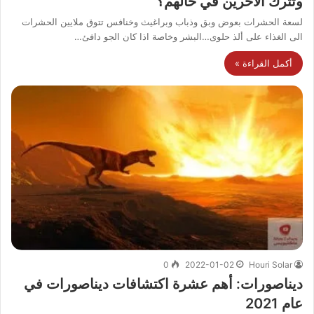
وتترك الآخرين في حالهم؟
لسعة الحشرات بعوض وبق وذباب وبراغيث وخنافس تتوق ملايين الحشرات
الى الغذاء على ألذ حلوى…البشر وخاصة اذا كان الجو دافئ…
أكمل القراءة »
0
2022-01-02
Houri Solar
ديناصورات: أهم عشرة اكتشافات ديناصورات في
عام 2021