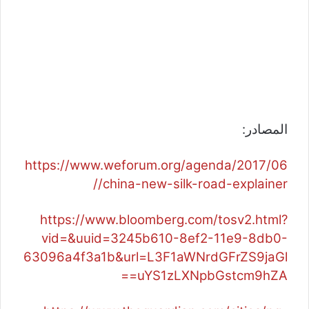
المصادر:
https://www.weforum.org/agenda/2017/06
/china-new-silk-road-explainer/
https://www.bloomberg.com/tosv2.html?
vid=&uuid=3245b610-8ef2-11e9-8db0-
63096a4f3a1b&url=L3F1aWNrdGFrZS9jaGl
uYS1zLXNpbGstcm9hZA==