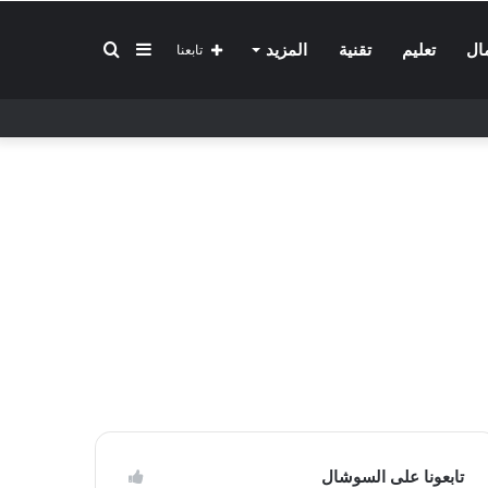
إضافة
بحث
ال
تعليم
تقنية
المزيد
تابعنا
عمود
عن
جانبي
تابعونا على السوشال