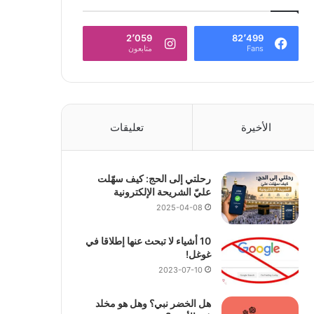
2٬059
82٬499
Fans
متابعون
الأخيرة
تعليقات
رحلتي إلى الحج: كيف سهّلت
عليّ الشريحة الإلكترونية
2025-04-08
10 أشياء لا تبحث عنها إطلاقا في
غوغل!
2023-07-10
هل الخضر نبي؟ وهل هو مخلد