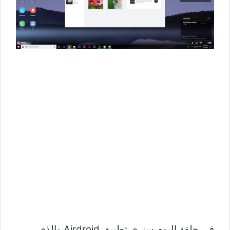
في حلقة اليوم سنرى تطبيق Airdroid والذي