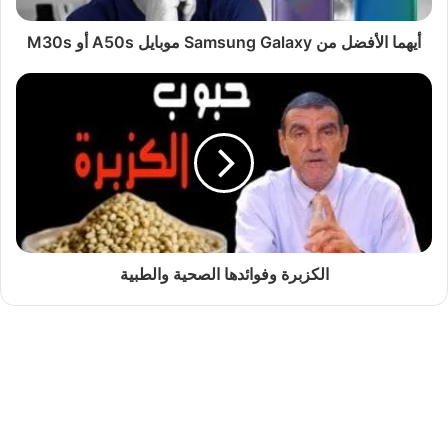
أيهما الأفضل من Samsung Galaxy موبايل A50s أو M30s
الكزبرة وفوائدها الصحية والطبية