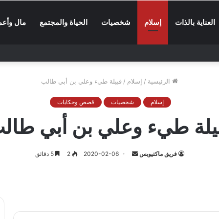
العناية بالذات
إسلام
شخصيات
الحياة والمجتمع
مال وأعم
الرئيسية
/
إسلام
/
قبيلة طيء وعلي بن أبي طالب
إسلام
شخصيات
قصص وحكايات
يلة طيء وعلي بن أبي طال
أرسل
فريق ماكتيوبس
2020-02-06
2
5 دقائق
بريدا
إلكترونيا