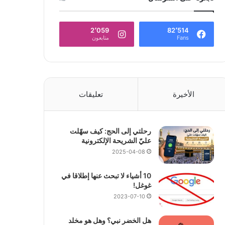
2٬059
82٬514
Fans
متابعون
الأخيرة
تعليقات
رحلتي إلى الحج: كيف سهّلت
عليّ الشريحة الإلكترونية
2025-04-08
10 أشياء لا تبحث عنها إطلاقا في
غوغل!
2023-07-10
هل الخضر نبي؟ وهل هو مخلد