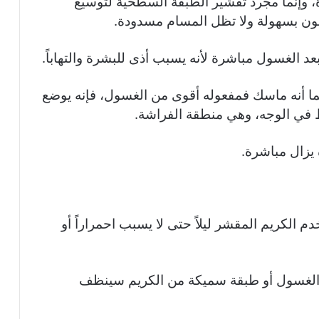
، وإنما مجرد تقشير الطبقة السطحية لتوسيع
دهون بسهولة ولا تظل المسام مسدودة.
د الغسول مباشرة لأنه يسبب أذى للبشرة والتهاباً.
سك أيضاً يحوي 15% Glycolic Acid وبما أنه ماسك فمفعوله أقوى من الغسول، فإنه يوضع
ط في الوجه، وهي منطقة الفراشة.
يزال مباشرة.
الكريم المقشر ليلاً حتى لا يسبب احمراراً أو
الغسول أو طبقة سميكة من الكريم سينظف