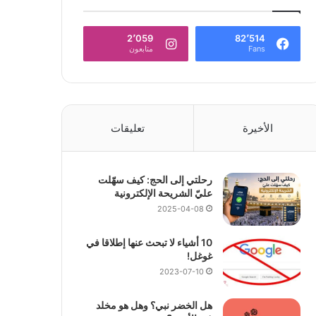
2٬059
82٬514
Fans
متابعون
الأخيرة
تعليقات
رحلتي إلى الحج: كيف سهّلت
عليّ الشريحة الإلكترونية
2025-04-08
10 أشياء لا تبحث عنها إطلاقا في
غوغل!
2023-07-10
هل الخضر نبي؟ وهل هو مخلد