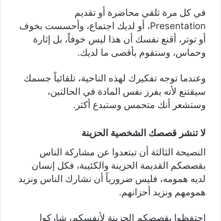
في كل مرة تلقي محاضرة أو تقديم
Presentation، أو لديك اجتماع، وأحسست بخوف
أو توتر، أقنع نفسك أن هذا ليس خوفاً، بل إثارة
وحماس، وستقوم بأقصى ما لديك.
وعندما توجه تفكيرك لهذه الناحية، تلقائياً جسمك
سيقتنع لأنه يفرز نفس المادة في الحالتين،
وستشعر أنك متحمس وستبدع أكثر.
لا تنشر قصصك الشخصية الحزينة
النصيحة الثالثة أن تبتعدوا عن مشاركة الناس
بقصصكم القديمة الحزينة والكئيبة، فكل إنسان
لديه همومه، فليس ضرورياً أن نشارك الناس ونزيد
همومهم ونزيد أحزانهم.
احتفظوا بقصصكم الحزينة لأنفسكم، شاركوا