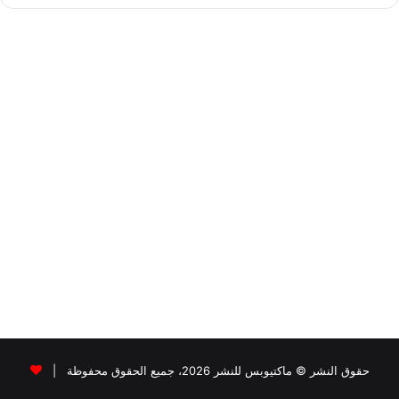
حقوق النشر © ماكتيوبس للنشر 2026، جميع الحقوق محفوظة |