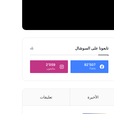
تابعونا على السوشال
2٬059
82٬507
Fans
متابعون
الأخيرة
تعليقات