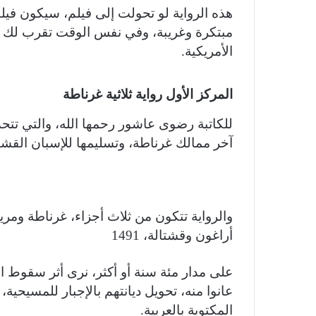
هذه الرواية لو تحولت إلى فيلم، سيكون فيلم
مبتكرة وغريبة، وفي نفس الوقت تقرب لك ال
الأمريكية.
المركز الأول رواية ثلاثية غرناطة
للكاتبة رضوى عاشور رحمها الله، والتي ت
آخر ممالك غرناطة، وتسليمها للإسبان القشتال
والرواية تتكون من ثلاث أجزاء، غرناطة ومري
أراغون وقشتالة، 1491
على مدار مئة سنة أو أكثر، نرى أثر سقوط ا
عانوا منه، تحويل ديانتهم بالإجبار للمسيحية، 
المكتوبة بالعربية.