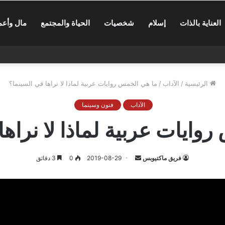
العناية بالذات
إسلام
شخصيات
الحياة والمجتمع
مال وأعم
الرئيسية
/
الآداب
/
ما هي الخمس روايات عربية لماذا لا نراها في السينما؟
الآداب
فنون وسينما
وايات عربية لماذا لا نراها
أرسل
فريق ماكتيوبس
2019-08-29
0
3 دقائق
بريدا
إلكترونيا