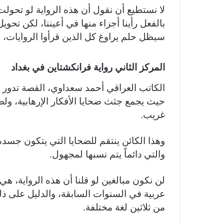
لا نستطيع أن نقول أن هذه الرواية لو تحولت
بالفعل رأينا أجزاء منها في أعيننا، لكن تحوي
سيظل حلم يراوغ كل الذين قرأوا الروايات، لك
المركز الثاني رواية فرانكشتاين في بغداد
الكاتب العراقي أحمد سعداوي، القصة تدور حو
حيث يجمع جثث ضحايا الأفكار الإرهابية، ول
غريب.
وهذا الكائن ينتقم للضحايا التي يتكون جسده
والتي دائماً يتم نسبها لمجهول.
لن نكون مبالغين لو قلنا أن هذه الرواية، ه
عربية في السنوات السابقة، والدليل على ذلك 
من ثلاثين لغة مختلفة.