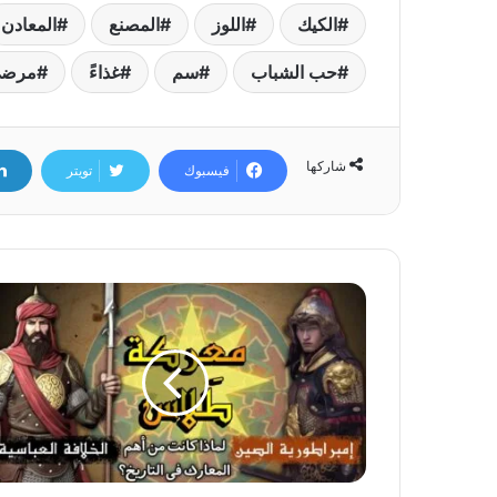
الكيك
اللوز
المصنع
المعادن
حب الشباب
سم
غذاءً
مرضى
شاركها
فيسبوك
تويتر