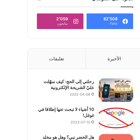
2٬059
82٬508
Fans
متابعون
الأخيرة
تعليقات
رحلتي إلى الحج: كيف سهّلت
عليّ الشريحة الإلكترونية
2025-04-08
10 أشياء لا تبحث عنها إطلاقا في
غوغل!
2023-07-10
هل الخضر نبي؟ وهل هو مخلد