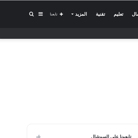
إضافة
بحث
ال
تعليم
تقنية
المزيد
تابعنا
عمود
عن
جانبي
تابعونا على السوشال