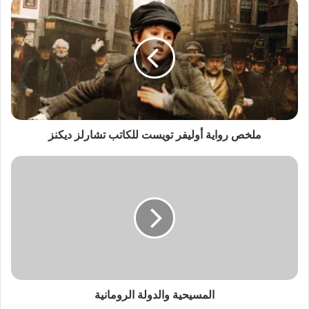
ملخص رواية أوليفر تويست للكاتب تشارلز ديكنز
المسيحية والدولة الرومانية