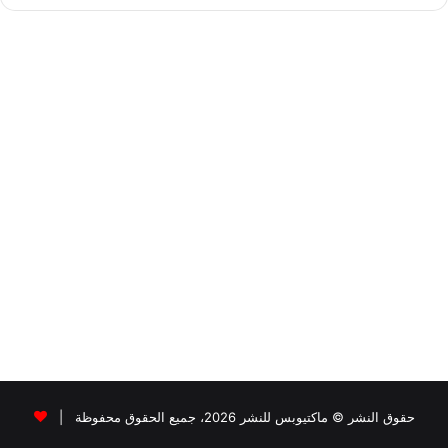
حقوق النشر © ماكتيوبس للنشر 2026، جميع الحقوق محفوظة |