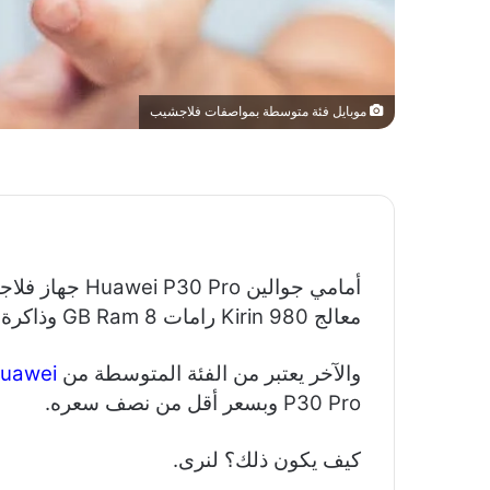
موبايل فئة متوسطة بمواصفات فلاجشيب
أمامي جوالين o
معالج Kirin 980 رامات 8 GB Ram وذاكرة داخلية 128 g ويأتي أيضاً مع سعر قوي.
والآخر يعتبر من الفئة المتوسطة من
uawei
P30 Pro وبسعر أقل من نصف سعره.
كيف يكون ذلك؟ لنرى.