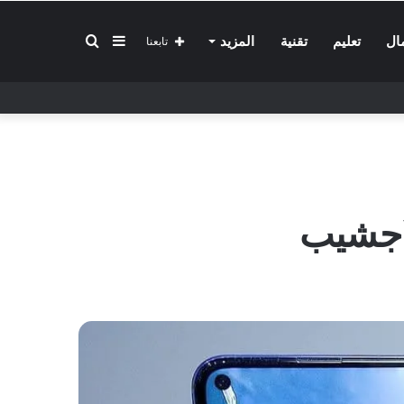
إضافة
بحث
ال
تعليم
تقنية
المزيد
تابعنا
عمود
عن
جانبي
اجشيب