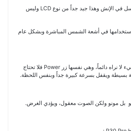
نوع الشاشة Full HD Plus وتعطي 415 بيكسل في الإنش وهذا جيد جداً من نوع LCD وليس
ي استخدامها في أشعة الشمس المباشرة وبشكل عام
موجودة في جانب الجهاز في الإطار وهذا شيء لا نراه دائماً، وهي نفسها زر Power فلا تحتاج
بسيطة ويقفل بسرعة كبيرة جداً وبنفس اللحظة.
و بل مونو ولكن الصوت معقول، ويؤدي الغرض.