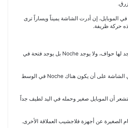
زرق.
في الموبايل، إن أدرت الشاشة يميناً ويساراً ترى
حوافها صغيرة جداً، الشاشة مسطحة ولا يوجد لها حواف، ولا يوجد Noche بل يوجد فتحة في
وهذا شيء أفضّله أنا أن يكون هناك فتحة في الشاشة على أن يكون هناك Noche في الوسط
ف صغيرة فتشعر أن الموبايل صغير وحمله في اليد لطيف جداً
م الصغيرة عن أجهزة فلاجشيب العملاقة الأخرى.