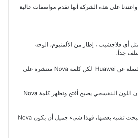
Nova 5 هو العضو الجديد في عائلة Nova واعتدنا على هذه الشركة أنها تقدم مواصفات عالية
ل جداً مثل أي فلاجشيب ، إطار من الألمنيوم، الوجه
لف جداً.
عليه اللوغو الجديد لنوفا وأصبح من عائلة منفصلة عن Huawei لكن كلمة Nova منتشرة على
وتراها عندما يأتي الضوء على الظهر تشعر بأن اللون البنفسجي يصبح أفتح وتظهر كلمة Nova
شكله مختلف ومميز لأن الموبايلات حالياً أصبحت تشبه بعضها، فهذا شيء جميل أن يكون Nova