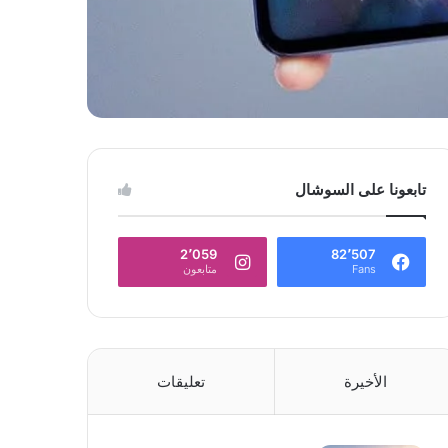
تابعونا على السوشال
2٬059
82٬507
Fans
متابعون
الأخيرة
تعليقات