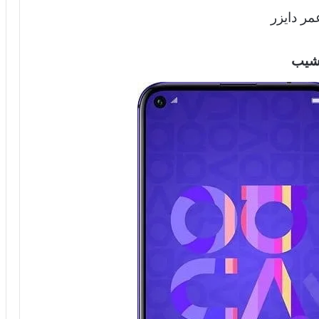
مر دايزر
شيب