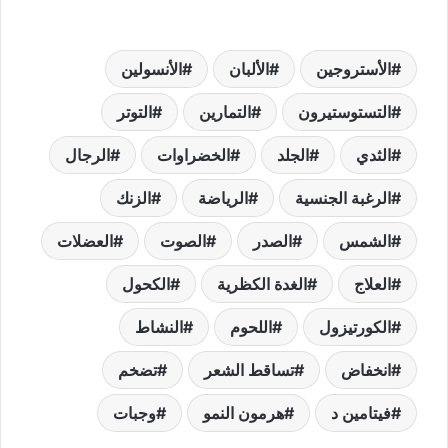
الأستروجين
الألبان
الأنسولين
التستوستيرون
التمارين
التوتر
الثدي
الجلد
الخضراوات
الرجال
الرغبة الجنسية
الرياضة
الزنك
الشمس
الصدر
الصوت
العضلات
العلاج
الغدة الكظرية
الكحول
الكورتيزول
اللحوم
النشاط
انخفاض
تساقط الشعر
تضخم
فيتامين د
هرمون النمو
وجبات