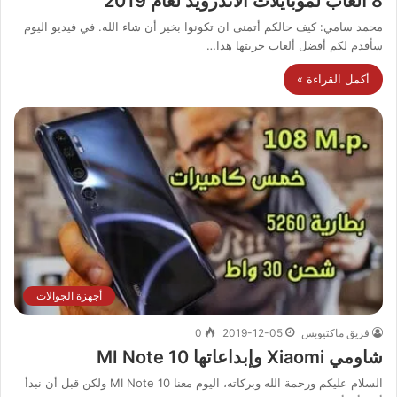
8 ألعاب لموبايلات الأندرويد لعام 2019
محمد سامي: كيف حالكم أتمنى ان تكونوا بخير أن شاء الله. في فيديو اليوم
سأقدم لكم أفضل ألعاب جربتها هذا…
أكمل القراءة »
أجهزة الجوالات
فريق ماكتيوبس
2019-12-05
0
شاومي Xiaomi وإبداعاتها MI Note 10
السلام عليكم ورحمة الله وبركاته، اليوم معنا MI Note 10 ولكن قبل أن نبدأ