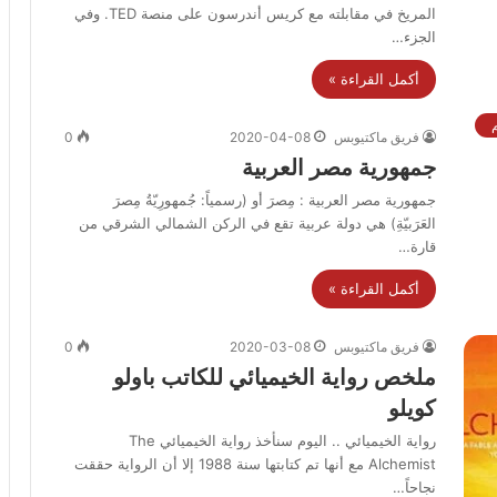
المريخ في مقابلته مع كريس أندرسون على منصة TED. وفي
الجزء…
أكمل القراءة »
فريق ماكتيوبس
2020-04-08
0
جمهورية مصر العربية
جمهورية مصر العربية : مِصرَ أو (رسمياً: جُمهورِيّةُ مِصرَ
العَرَبيّةِ) هي دولة عربية تقع في الركن الشمالي الشرقي من
قارة…
أكمل القراءة »
فريق ماكتيوبس
2020-03-08
0
ملخص رواية الخيميائي للكاتب باولو
كويلو
رواية الخيميائي .. اليوم سنأخذ رواية الخيميائي The
Alchemist مع أنها تم كتابتها سنة 1988 إلا أن الرواية حققت
نجاحاً…