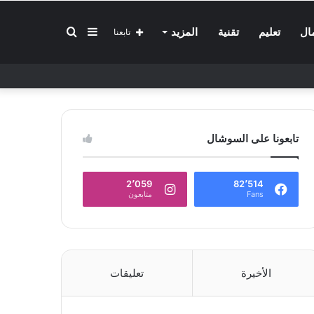
إضافة
بحث
ال
تعليم
تقنية
المزيد
تابعنا
عمود
عن
تابعونا على السوشال
جانبي
2٬059
82٬514
Fans
متابعون
الأخيرة
تعليقات