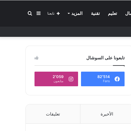
إضافة
بحث
ال
تعليم
تقنية
المزيد
تابعنا
عمود
عن
تابعونا على السوشال
جانبي
2٬059
82٬514
Fans
متابعون
الأخيرة
تعليقات