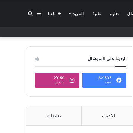
إضافة
بحث
ال
تعليم
تقنية
المزيد
تابعنا
عمود
عن
تابعونا على السوشال
جانبي
2٬059
82٬507
Fans
متابعون
الأخيرة
تعليقات