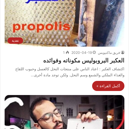
تغذية
فريق ماكتيوبس
2020-04-19
1
العكبر البروبوليس مكوناته وفوائده
اكتشاف العكبر : اعتاد الناس على منتجات النحل كالعسل وحبوب اللقاح
والغذاء الملكي والشمع وسم النحل. ولكن توجد مادة أخرى…
أكمل القراءة »