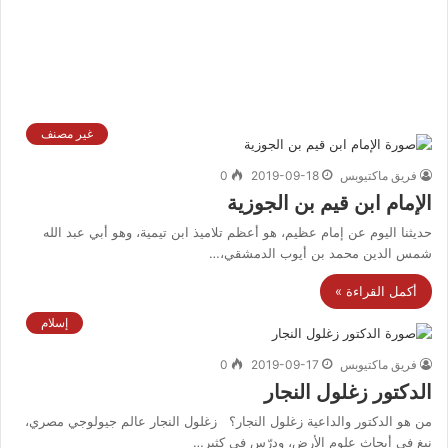
غير مصنف
فريق ماكتيوبس
2019-09-18
0
الإمام ابن قيم بن الجوزية
حديثنا اليوم عن إمام عظيم، هو أعظم تلاميذ ابن تيمية، وهو أبي عبد الله
شمس الدين محمد بن أيوب الدمشقي،…
أكمل القراءة »
إسلام
فريق ماكتيوبس
2019-09-17
0
الدكتور زغلول النجار
من هو الدكتور والداعية زغلول النجار؟ زغلول النجار عالم جيولوجي مصري،
نبغ في أبحاث علوم الأرض، ودرّس في كثير…