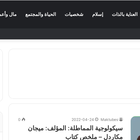
العناية بالذات
إسلام
شخصيات
الحياة والمجتمع
مال وأعم
0
2022-04-24
Maktubes
سيكولوجية المماطلة: المؤلف: ميجان
مكاردل – ملخص كتاب