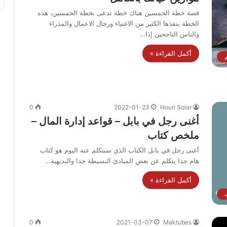
قصة خطة الخمسين هناك خطة تدعى بخطة الخمسين، هذه
الخطة ينفذها الكثير من الاغنياء ورجال الاعمال والمدراء
والناس الناجحين إذا…
أكمل القراءة »
م
0
2022-01-23
Houri Solar
أغنى رجل في بابل – قواعد إدارة المال –
ملخص كتاب
أغنى رجل في بابل الكتاب الذي سنتكلم عنه اليوم هو كتاب
هام جدا يتكلم عن بعض المبادئ البسيطة جدا والبديهية…
أكمل القراءة »
ب
0
2021-03-07
Maktubes