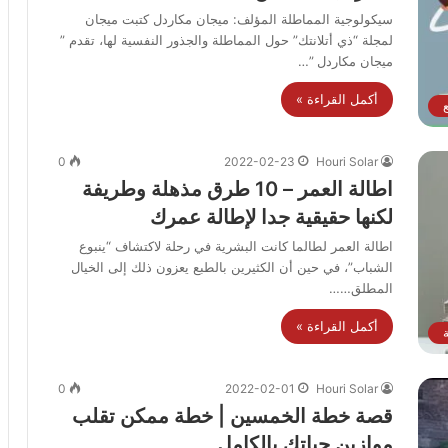
سيكولوجية المماطلة المؤلف: ميجان مكاردل كتبت ميجان
لمجلة “ذي أتلانتك” حول المماطلة والجذور النفسية لها، تقدم ”
ميجان مكاردل ”…
أكمل القراءة »
0
2022-02-23
Houri Solar
اطالة العمر – 10 طرق مذهلة وطريفة
لكنها حقيقية جدا لإطالة عمرك
اطالة العمر لطالما كانت البشرية في رحلة لاكتشاف “ينبوع
الشباب”، في حين أن الكثيرين بالطبع يعزون ذلك إلى الخيال
المطلق……
أكمل القراءة »
0
2022-02-01
Houri Solar
قصة خطة الخمسين | خطة ممكن تقلب
موازين حياتك بالكامل