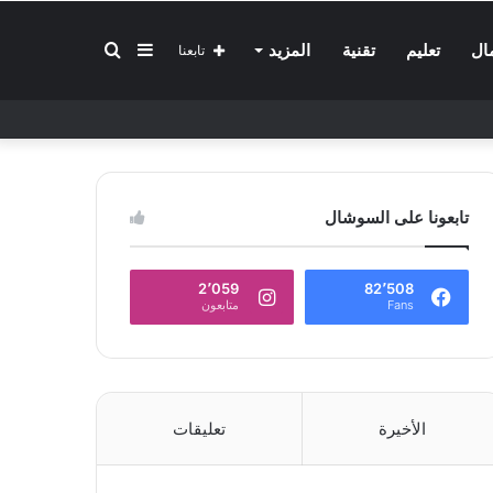
إضافة
بحث
ال
تعليم
تقنية
المزيد
تابعنا
عمود
عن
تابعونا على السوشال
جانبي
2٬059
82٬508
Fans
متابعون
الأخيرة
تعليقات