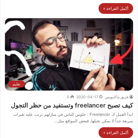
أكمل القراءة »
تعليم
فريق ماكتيوبس
2020-04-17
0
كيف تصبح freelancer وتستفيد من حظر التجول
ابدأ العمل ك Freelancer : جلوس الناس في منازلهم ترتب عليه تغيرات
سريعة جداً لا يمكن تخيلها. فبعض المواقع مثل…
أكمل القراءة »