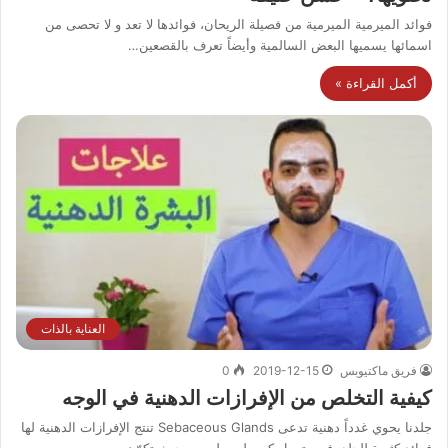
فوائد الميرمية الميرمية من فصيلة الريحان، فوائدها لا تعد و لا تحصى من
اسمائها يسميها البعض السالمية وأيضاً تعرف بالقصعين…
أكمل القراءة »
العناية بالذات
فريق ماكتيوبس
2019-12-15
0
كيفية التخلص من الإفرازات الدهنية في الوجه
جلدنا يحوي غدداً دهنية تدعى Sebaceous Glands تنتج الإفرازات الدهنية لها
فوائد كثيرة للجلد. فهي تعمل كمرطب طبيعي، حيث تكوّن…