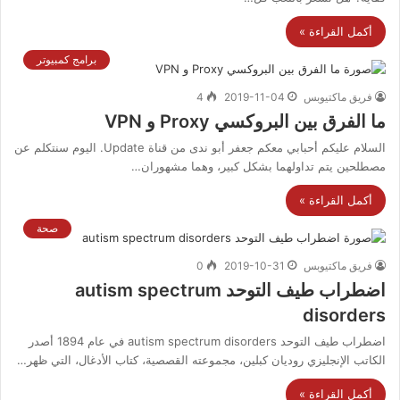
أكمل القراءة »
برامج كمبيوتر
فريق ماكتيوبس
2019-11-04
4
ما الفرق بين البروكسي Proxy و VPN
السلام عليكم أحبابي معكم جعفر أبو ندى من قناة Update. اليوم سنتكلم عن
مصطلحين يتم تداولهما بشكل كبير، وهما مشهوران…
أكمل القراءة »
صحة
فريق ماكتيوبس
2019-10-31
0
اضطراب طيف التوحد autism spectrum
disorders
اضطراب طيف التوحد autism spectrum disorders في عام 1894 أصدر
الكاتب الإنجليزي روديان كبلين، مجموعته القصصية، كتاب الأدغال، التي ظهر…
أكمل القراءة »