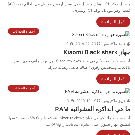
موبايل نوكيا C1 : هناك موبايل ذكي يعتبر أرخص موبايل في العالم ثمنه 60$
فقط، وهو موبايل نوكيا C1، وسنرى…
أكمل القراءة »
أجهزة الجوالات
فريق ماكتيوبس
2019-12-20
0
جهاز Xiaomi Black shark
أنا سيزار وأرحب بكم في قناة Sizar reviews. هل تريد هاتف قوي يتميز
بالألعاب ومتخصص وقوي؟ هناك هاتف، وهناك شركة…
أكمل القراءة »
أجهزة الجوالات
فريق ماكتيوبس
2019-12-19
0
ما هي الذاكرة العشوائية RAM
أنا سيزار وأهلا بكم في قناة Sizar reviews. شركة فايو VAIO تحضر نفسها
لتطلق جهاز يحتوي على عشرة غيغابايت رامRAM،…