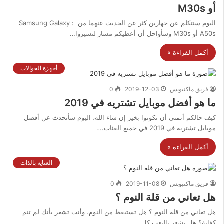
أو M30s
اليوم سنتكلم عن جهازين كثر عن الحديث عنهما من Samsung Galaxy :
A50s أو M30s وسأواحل أن أعطيكم مسار لتسيروا…
أكمل القراءة »
أجهزة الجوالات
فريق ماكتيوبس
2019-12-03
0
ما هو أفضل موبايل تشتريه في 2019
كيف حالكم أتمنى أن تكونوا بخير إن شاء الله، اليوم سأتحدث عن أفضل
موبايل تشتريه في 2019 في جميع الفئات.…
أكمل القراءة »
العناية بالذات
فريق ماكتيوبس
2019-11-08
0
هل تعاني من قلة النوم ؟
هل تعاني من قلة النوم ؟ هل تستيقظ من النوم، وأنت تشعر بأنك لم تنم
كفاية؟ هل تشعر بالتعب كل…