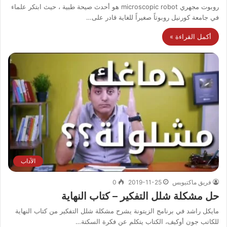
روبوت مجهري microscopic robot هو أحدث صيحة طبية ، حيث ابتكر علماء
في جامعة كورنيل روبوتاً صغيراً للغاية قادر على…
أكمل القراءة »
الآداب
فريق ماكتيوبس
2019-11-25
0
حل مشكلة شلل التفكير – كتاب النهاية
مايكل راشد في برنامج الزيتونة يشرح مشكلة شلل التفكير من كتاب النهاية
للكاتب جون أوكيف، الكتاب يتكلم عن فكرة السكتة…