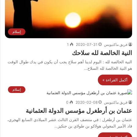
إسلام
فريق ماكتيوبس
2020-07-31
1
النية الخالصة لله سلاحك
النية الخالصة لله : اليوم لدينا أهم سلاح يجب أن يكون في يدك طوال الوقت
هو النية الخالصة لله السلاح…
أكمل القراءة »
إسلام
فريق ماكتيوبس
2020-02-08
0
عثمان بن أرطغرل مؤسس الدولة العثمانية
عثمان بن أرطغرل : في منتصف القرن الثالث عشر الميلادي السابع الهجري،
قاد الأمير المغولي هولاكو بن طولاي بن جنكيز…