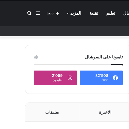
إضافة
بحث
ال
تعليم
تقنية
المزيد
تابعنا
عمود
عن
تابعونا على السوشال
جانبي
2٬059
82٬508
Fans
متابعون
الأخيرة
تعليقات