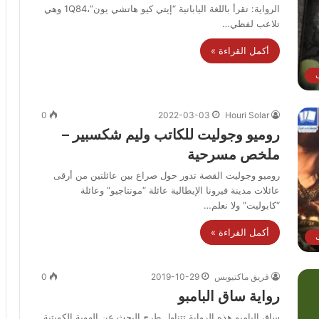
الرواية: تقرأ باللغة اليابانية “إيتي كيو هاتشي يون”،1Q84 وهي
تلاعب لفظي…
أكمل القراءة »
ب
0
2022-03-03
Houri Solar
روميو وجوليت للكاتب وليم شكسبير –
ملخص مسرحية
روميو وجوليت القصة تدور حول صراع بين عائلتين من أرقى
عائلات مدينة فيرونا الإيطالية عائلة “مونتاجيو” وعائلة
“كابوليت” ولا نعلم…
أكمل القراءة »
ب
فريق ماكتيوبس
2019-10-29
0
رواية ساق البامبو
ساق البامبو هذه الرواية تتناول طرح البحث عن الهوية الكويتية