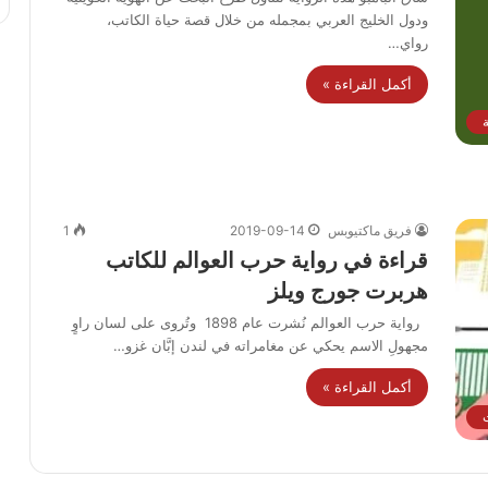
ودول الخليج العربي بمجمله من خلال قصة حياة الكاتب،
رواي…
أكمل القراءة »
فريق ماكتيوبس
2019-09-14
1
قراءة في رواية حرب العوالم للكاتب
هربرت جورج ويلز
رواية حرب العوالم نُشرت عام 1898 وتُروى على لسان راوٍ
مجهولِ الاسم يحكي عن مغامراته في لندن إبَّان غزو…
أكمل القراءة »