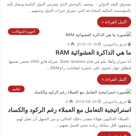
صندوق النقد الدولي : يوصف بالوحش الذي يفترس الدول النامية ويشار إليه
بالمؤسسة المالية المخادعة التي تسرق خيرات الدول وتسهم…
أكمل القراءة »
أجهزة الجوالات
فريق ماكتيوبس
2019-12-19
0
ما هي الذاكرة العشوائية RAM
أنا سيزار وأهلا بكم في قناة Sizar reviews. شركة فايو VAIO تحضر نفسها
لتطلق جهاز يحتوي على عشرة غيغابايت رامRAM،…
أكمل القراءة »
تعليم
فريق ماكتيوبس
2019-08-30
0
استراتيجية التعامل مع العملاء رغم الركود والكساد
العملاء الحاليون هؤلاء مصدر دخلك الحالي، و من السهل أن تصل لهم،
وبمجهود أقل يمكنك زيادة حجم العمل معهم.…