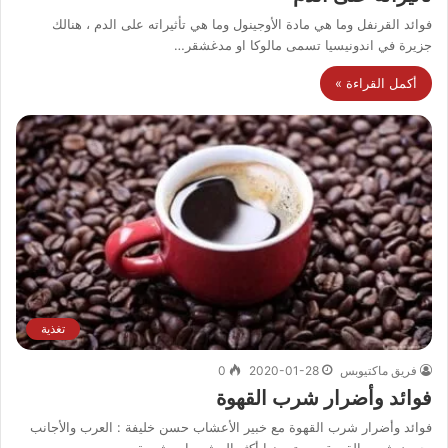
فوائد القرنفل وما هي مادة الأوجينول وما هي تأثيراته على الدم ، هنالك
جزيرة في اندونيسيا تسمى مالوكا او مدغشقر…
أكمل القراءة »
تغذية
فريق ماكتيوبس
2020-01-28
0
فوائد وأضرار شرب القهوة
فوائد وأضرار شرب القهوة مع خبير الأعشاب حسن خليفة : العرب والأجانب
يحبون شرب القهوة ، ويعتبرونها أكثر المشروبات شعبية…