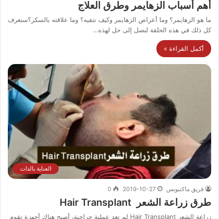
أهم أسباب الزهايمر وطرق العلاج
ما هو الزهايمر؟ وما أعراض الزهايمر وكيف نتقيه؟ وما علاقته بالسكر؟سنعرف
كل ذلك في هذه الحلقة لنصل إلى حل لهذه…
أكمل القراءة »
العناية بالذات
فريق ماكتيوبس
2019-10-27
0
طرق زراعة الشعر Hair Transplant
زراعة الشعر Hair Transplant لم تعد عملية جراحية، أصبح هناك أجهزة تقوم