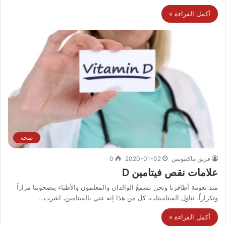
أكمل القراءة »
صحة
فريق ماكتيوبس
2020-01-02
0
علامات نقص فيتامين D
منذ نعومة أظافرنا ونحن نسمعُ الوالدان والمعلمون والأطباء ينصحوننا مراراً
وتكراراً، تناول الفيتامينات، كل من هذا إنه غني بالفيتامين، اشرب…
أكمل القراءة »