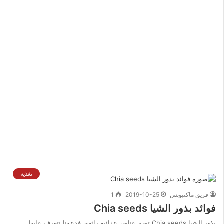
تغذية
فريق ماكتيوبس
2019-10-25
1
فوائد بذور الشيا Chia seeds
بذور الشيا Chia seeds تضم عناصر غذائية رائعة، فدعونا نتعرف عليها