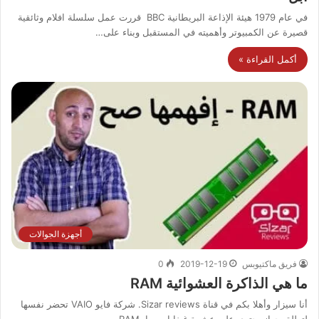
في عام 1979 هيئة الإذاعة البريطانية BBC قررت عمل سلسلة افلام وثائقية
قصيرة عن الكمبيوتر وأهميته في المستقبل وبناء على…
أكمل القراءة »
أجهزة الجوالات
فريق ماكتيوبس
2019-12-19
0
ما هي الذاكرة العشوائية RAM
أنا سيزار وأهلا بكم في قناة Sizar reviews. شركة فايو VAIO تحضر نفسها
لتطلق جهاز يحتوي على عشرة غيغابايت رامRAM،…