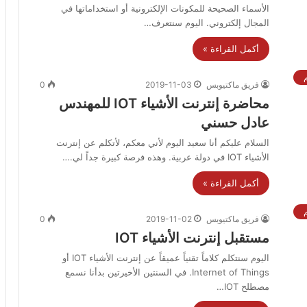
الأسماء الصحيحة للمكونات الإلكترونية أو استخداماتها في
المجال إلكتروني. اليوم سنتعرف…
أكمل القراءة »
م
فريق ماكتيوبس
2019-11-03
0
محاضرة إنترنت الأشياء IOT للمهندس
عادل حسني
السلام عليكم أنا سعيد اليوم لأني معكم، لأتكلم عن إنترنت
الأشياء IOT في دولة عربية. وهذه فرصة كبيرة جداً لي.…
أكمل القراءة »
م
فريق ماكتيوبس
2019-11-02
0
مستقبل إنترنت الأشياء IOT
اليوم سنتكلم كلاماً تقنياً عميقاً عن إنترنت الأشياء IOT أو
Internet of Things. في السنتين الأخيرتين بدأنا نسمع
مصطلح IOT…