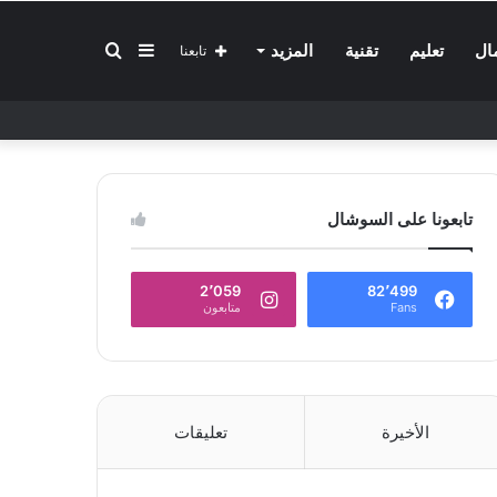
إضافة
بحث
ال
تعليم
تقنية
المزيد
تابعنا
عمود
عن
تابعونا على السوشال
جانبي
2٬059
82٬499
Fans
متابعون
الأخيرة
تعليقات