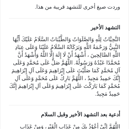
وردت صيغ أخرى للتشهد قريبة من هذا.
التشهد الأخير
التَّحِيَّاتُ لِلَّهِ وَالصَّلَوَاتُ وَالطَّيِّبَاتُ السَّلَامُ عَلَيْكَ أَيُّهَا
النَّبِيُّ وَرَحْمَةُ اللَّهِ وَبَرَكَاتُهُ السَّلَامُ عَلَيْنَا وَعَلَى عِبَادِ
اللَّهِ الصَّالِحِينَ ، أَشْهَدُ أَنْ لَا إِلَهَ إِلَّا اللَّهُ وَأَشْهَدُ أَنَّ
مُحَمَّدًا عَبْدُهُ وَرَسُولُهُ. اللَّهُمَّ صَلِّ عَلَى مُحَمَّدٍ وَعَلَى
آلِ مُحَمَّدٍ كَمَا صَلَّيْتَ عَلَى إِبْرَاهِيمَ وَعَلَى آلِ إِبْرَاهِيمَ
إِنَّكَ حَمِيدٌ مَجِيدٌ ، اللَّهُمَّ بَارِكْ عَلَى مُحَمَّدٍ وَعَلَى آلِ
مُحَمَّدٍ كَمَا بَارَكْتَ عَلَى إِبْرَاهِيمَ وَعَلَى آلِ إِبْرَاهِيمَ إِنَّكَ
حَمِيدٌ مَجِيدٌ.
أدعية بعد التشهد الأخير وقبل السلام
اللَّهُمَّ إِنِّيْ أعُوْذُ بِكَ مِنْ عَذَابِ الْقَبْرِ، وَمِنْ عَذَابِ