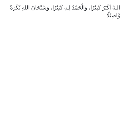
اللهُ أكْبَرُ كَبِيْرًا، وَالْحَمْدُ لِلهِ كَثِيْرًا، وَسُبْحَانَ اللهِ بُكْرَةً
وَّاصِيْلًا.