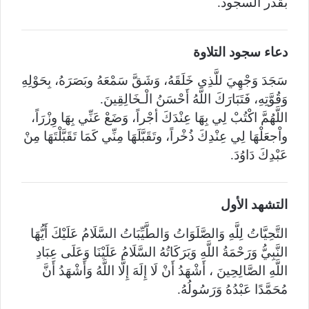
بقدر السجود.
دعاء سجود التلاوة
سَجَدَ وَجْهِيَ للَّذِي خَلَقَهُ، وَشَقَّ سَمْعَهُ وبَصَرَهُ، بِحَوْلِهِ
وَقُوَّتِهِ، فَتَبَارَكَ اللَّهُ أَحْسَنُ الْـخَالِقِينَ.
اللَّهُمَّ اكْتُبْ لِي بِهَا عِنْدَكَ أجْراً، وَضَعْ عَنِّي بِهَا وِزْرَاً،
واْجعَلْهَا لِي عِنْدِكَ ذُخْراً، وتَقَبَّلَهَا مِنِّي كَمَا تَقَبَّلْتَهَا مِنْ
عَبْدِكَ دَاوُدَ.
التشهد الأول
التَّحِيَّاتُ لِلَّهِ وَالصَّلَوَاتُ وَالطَّيِّبَاتُ السَّلَامُ عَلَيْكَ أَيُّهَا
النَّبِيُّ وَرَحْمَةُ اللَّهِ وَبَرَكَاتُهُ السَّلَامُ عَلَيْنَا وَعَلَى عِبَادِ
اللَّهِ الصَّالِحِينَ ، أَشْهَدُ أَنْ لَا إِلَهَ إِلَّا اللَّهُ وَأَشْهَدُ أَنَّ
مُحَمَّدًا عَبْدُهُ وَرَسُولُهُ.