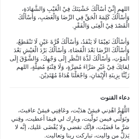
اللهم إِنِّيْ أسْألُكَ خَشْيَتَكَ فِيْ الْغَيْبِ وَالشَّهَادَةِ،
وَأسْألُكَ كَلِمَةَ الْحَقِّ فِي الرِّضَا وَالْغَضَبِ، وَأسْألُكَ
الْقَصْدَ فِيْ الْغِنَى وَالْفَقْرِ.
وَأسْألُكَ نَعِيْمًا لَا يَنْفَدُ، وَأسْألُكَ قُرَّةَ عَيْنٍ لَا تَنْقَطِعُ،
وَأسْألُكَ الرِّضَا بَعْدَ الْقَضَاءِ، وَأسْألُكَ بَرْدَ الْعَيْشِ بَعْدَ
الْمَوْتِ، وَأسْألُكَ لَذَّةَ النَّظَرِ إِلَى وَجْهِكَ، وَالشَّوْقَ إِلَى
لِقائِكَ فِيْ غَيْرِ ضَرَّاءَ مُضِرَّةٍ، وَلَا فِتْنَةٍ مُضِلَّةٍ، اللهم
زَيِّنَّا بِزِينَةِ الْإِيْمَانِ، وَاجْعَلْنَا هُدَاةً مُهْتَدِيْنَ.
دعاء القنوت
اللَّهُمَّ اهْدِني فيمَنْ هدَيْت، وعَافِنِي فيمَنْ عافيتَ،
وتَوَلَّني فيمن تَولَّيت، وبارِك لي فيمَا أعطيت، وقِني
شرَّ ما قَضَيْت، فإنَّك تقضي ولا يُقْضَى عَليك، إنَّه لا
يَذلُّ من واليت، تباركت ربنا وتعاليت.