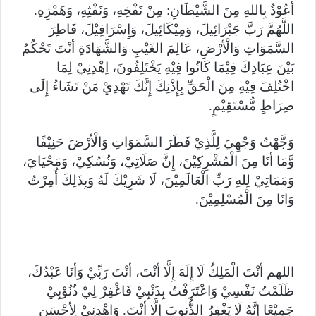
أعُوْذُ بِاللهِ مِنَ الشَّيْطَانِ: مِنْ نَفْخِهِ، وَنَفْثِهِ، وَهَمْزِهِ.
اللَّهُمَّ رَبَّ جَبْرَائِيلَ، وَمِيْكَائِيلَ، وَإِسْرَافِيْلَ، فَاطِرَ
السَّمَوَاتِ وَالْأرْضِ، عَالِمَ الغَيْبِ وَالشَّهَادَةِ أنْتَ تَحْكُمُ
بَيْنَ عِبَادِكَ فِيْمَا كَانُوا فِيْهِ يَخْتَلِفُونَ، اِهْدِنِيْ لِمَا
اخْتُلِفَ فِيْهِ مِنَ الْحَقِّ بِإِذْنِكَ إِنَّكَ تَهْدِيْ مَنْ تَشَاءُ إِلَى
صِرَاطٍ مُّسْتَقِيْمٍ.
وَجَّهْتُ وَجْهِيَ لِلَّذِيْ فَطَرَ السَّمَوَاتِ وَالْأرْضَ حَنِيْفًا
وَّمَا أنَا مِنَ الْمُشْرِكِيْنَ، إِنَّ صَلَاتِيْ، وَنُسُكِيْ، وَمَحْيَايَ،
وَمَمَاتِيْ لِلهِ رَبِّ الْعَالَمِيْنَ، لَا شَرِيْكَ لَهُ وَبِذَلِكَ أُمِرْتُ
وَانَا مِنَ الْمُسْلِمِيْنَ.
اللهم أنْتَ الْمَلِكُ لَا إِلَهَ إِلَّا أنْتَ، أنْتَ رَبِّيْ وَأنَا عَبْدُكَ،
ظَلَمْتُ نَفْسِيْ وَاعْتَرَفْتُ بِذَنْبِيْ فَاغْفِرْ لِيْ ذُنُوْبِيْ
جَمِيْعًا إِنَّهُ لَا يَغْفِرُ الذُّنوبَ إِلَّا أنْتَ. وَاهْدِنِيْ لِأحْسَنِ