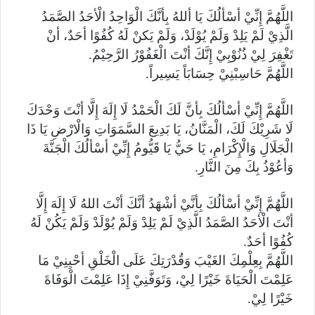
اللَّهُمَّ إِنِّيْ أسْألُكَ يَا أللهُ بِأنَّكَ الْوَاحِدُ الْأحَدُ الصَّمَدُ
الَّذِيْ لَمْ يَلِدْ وَلَمْ يُوْلَدْ، وَلَمْ يَكنْ لَهُ كُفُوًا أحَدٌ، أنْ
تَغْفِرَ لِيْ ذُنُوْبِيْ إِنَّكَ أنْتَ الْغَفُوْرُ الرَّحِيْمُ.
اللَّهُمَّ حَاسِبْنِيْ حِسَابَاً يَسِيراً.
اللَّهُمَّ إِنِّيْ أسْألُكَ بِأنَّ لَكَ الْحَمْدُ لَا إِلَهَ إِلَّا أنْتَ وَحْدَكَ
لَا شَرِيْكَ لَكَ، الْمَنَّانُ، يَا بَدِيعَ السَّمَوَاتِ وَالْارْضِ يَا ذَا
الْجَلَالِ وَالْإِكْرَامِ، يَا حَيُّ يَا قَيُّومُ إِنِّيْ أسْألُكَ الْجَنَّةَ
وَأعُوْذُ بِكَ مِنَ النَّارِ.
اللَّهُمَّ إِنِّيْ أسْألُكَ بِأنَّيْ أشْهَدُ أنَّكَ أنْتَ اللهُ لَا إِلَهَ إِلَّا
أنْتَ الْأحَدُ الصَّمَدُ الَّذِيْ لَمْ يَلِدْ وَلَمْ يُوْلَدْ وَلَمْ يَكُنْ لَهُ
كُفُوًا أحَدٌ.
اللَّهُمَّ بِعِلْمِكَ الغَيْبَ وَقُدْرَتِكَ عَلَى الْخَلْقِ أحْيِنِيْ مَا
عَلِمْتَ الْحَيَاةَ خَيْرًا لِيْ، وَتَوَفَّنِيْ إِذَا عَلِمْتَ الْوَفَاةَ
خَيْرًا لِيْ.