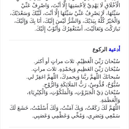
الْأخْلَاقِ لَا يَهْدِيْ لِأحْسَنِهَا إِلَّا أنْتَ، وَاصْرِفْ عَنِّيْ
سَيِّئَهَا، لَا يَصْرِفُ عَنِّيْ سَيِّئَهَا إِلَّا أنْتَ، لَبَّيْكَ وَسَعْدَيْكَ،
وَالْخَيْرُ كُلُّهُ بِيَدَيْكَ، وَالشَّرُّ لَيْسَ إِلَيْكَ، أنَا بِكَ وَإِلَيْكَ،
تَبارَكْتَ وَتَعَالَيْتَ، أسْتَغْفِرُكَ وَأتُوْبُ إِلَيْكَ.
أدعية
الركوع
سُبْحانَ رَبِّيَ الْعَظِيْمِ. ثلاث مراتٍ أو أكثر.
سُبْحَانَ رَبِّيَ العَظِيمِ وَبِحَمْدِهِ. ثلاث مراتٍ.
سُبحانَكَ اللّهمَّ ربَّنا وَبِحمدِكَ، اللّهمَّ اغفِرْ لي.
سُبُّوُحٌ، قُدُّوسٌ، رَبُّ المَلَائِكَةِ وَالرُّوْحِ.
سُبْحَانَ ذِيْ الْجَبَرُوْتِ، وَالْمَلَكُوْتِ، وَالْكِبْرِيَاءِ،
وَالْعَظَمَةِ.
اللَّهُمَّ لَكَ رَكَعْتُ، وَبِكَ آمَنْتُ، وَلَكَ أَسْلَمْتُ، خَشَعَ لَكَ
سَمْعِي وَبَصَرِي، وَمُخِّي وَعَظْمِي وَعَصَبِي.