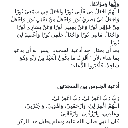
وَلِيُّهَا وَمَوْلَاهَا.
اللَّهُمَّ اجْعَلْ فِي قَلْبِي نُورًا وَاجْعَلْ فِيْ سَمْعِيْ نُورًا
وَاجْعَلْ فِيْ بَصَرِيْ نُورًا وَاجْعَلْ مِنْ تَحْتِي نُورًا وَاجْعَلْ
مِنْ فَوْقِي نُورًا وَعَنْ يَمِينِي نُورًا وَعَنْ يَسَارِي نُورًا
وَاجْعَلْ أمَامِي نُورًا وَاجْعَلْ خَلْفِي نُورًا وَأعْظِمْ لِيْ
نُورًا.
بعد أن يختار أحد أدعية السجود ، يسن له أن يدعوا
بما شاء ،لأن “أَقْرَبُ مَا يَكُونُ الْعَبْدُ مِنْ رَبِّهِ وَهُوَ
سَاجِدٌ، فَأَكْثِرُوا الدُّعَاءَ”.
أدعية الجلوس بين السجدتين
رَبِّ رَبِّ اغْفِرْ لِيْ، رَبِّ اغْفِرْ لِيْ.
اللَّهُمَّ اغْفِرْ لِيْ، وَارْحَمْنِيْ، وَاهْدِنِيْ، وَاجْبُرْنِيْ،
وَعَافِنِيْ، وَارْزُقْنِيْ، وَارْفَعْنِيْ.
كان النبي صلى الله عليه وسلم يطيل هذا الركن