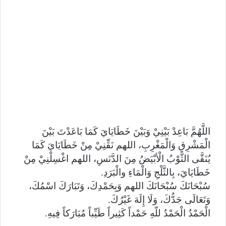
اللَّهُمَّ بَاعِدْ بَيْنِيْ وَبَيْنَ خَطَايَايَ كَمَا بَاعَدْتَ بَيْنَ
الْمَشْرِقِ وَالْمَغْرِبِ، اللهم نَقِّنِيْ مِنْ خَطَايَايَ كَمَا
يُنَقَّى الثَّوْبُ الْأبْيَضُ مِنَ الدَّنَسِ، اللهم اغْسِلْنِيْ مِنْ
خَطَايَايَ، بِالثَّلْجِ وَالْمَاءِ والْبَرَدِ.
سُبْحَانَكَ سُبْحَانَكَ اللهم وَبِحَمْدِكَ، وَتَبَارَكَ اسْمُكَ،
وَتَعَالَى جَدُّكَ، وَلَا إِلَهَ غَيْرُكَ.
الْحَمْدُ الْحَمْدُ للّهِ حَمْداً كَثِيراً طَيِّباً مُبَارَكاً فِيهِ.