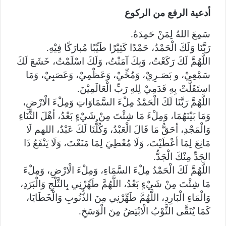
أدعية الرفع من الركوع
سَمِعَ اللهُ لِمَنْ حَمِدَهُ.
رَبَّنَا وَلَكَ الْحَمْدُ، حَمْدًا كَثِيْرًا طَيِّبًا مُبارَكًا فِيْهِ.
اللَّهُمَّ لَكَ رَكَعْتُ، وَبِكَ آمَنْتُ، وَلَكَ اسْلَمْتُ، خَشَعَ لَكَ
سَمْعِيْ، و بَصَـرِيْ، وَمُخِّيْ، وَعَظْمِيْ، وَعَصَبِيْ، وَمَا
استَقَلَّتْ بِهِ قَدَمِيْ لِلهِ رَبِّ الْعَالَمِيْنَ.
اللَّهُمَّ رَبَّنَا لَكَ الْحَمْدُ مِلْءَ السَّمَاوَاتِ وَمِلْءَ الْارْضِ،
وَمَا بَيْنَهُمَا، وَمِلْءَ مَا شِئْتَ مِنْ شَيْءٍ بَعْدُ، أهْلَ الثَّنَاءِ
وَالْمَجْدِ، أحَقُّ مَا قَالَ الْعَبْدُ، وَكُلُّنَا لَكَ عَبْدٌ، اللهم لَا
مَانِعَ لِمَا أعْطَيْتَ، وَلَا مُعْطِيَ لِمَا مَنَعْتَ، وَلَا يَنْفَعُ ذَا
الجَدِّ مِنْكَ الْجَدُّ.
اللَّهُمَّ لَكَ الْحَمْدُ مِلْءَ السَّمَاءِ، وَمِلْءَ الْارْضِ، وَمِلْءَ
مَا شِئْتَ مِنْ شَيْءٍ بَعْدُ، اللَّهُمَّ طَهِّرْنِي بِالثَّلْجِ وَالْبَرَدِ،
وَالْمَاءِ الْبَارِدِ، اللَّهُمَّ طَهِّرْنِي مِنَ الذُّنُوبِ وَالْخَطَايَا،
كَمَا يُنَقَّى الثَّوْبُ الْابْيَضُ مِنَ الْوَسَخِ.