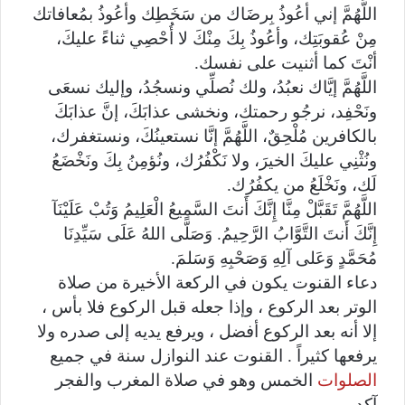
اللَّهُمَّ إني أعُوذُ بِرضَاك من سَخَطِك وأعُوذُ بمُعافاتك
مِنْ عُقوبَتِك، وأعُوذُ بِكَ مِنْكَ لا أُحْصِي ثناءً عليكَ،
أنْتَ كما أثنيت على نفسك.
اللَّهُمَّ إيَّاك نعبُدُ، ولك نُصلِّي ونسجُدُ، وإليك نسعَى
ونَحْفِد، نرجُو رحمتك، ونخشى عذابَكَ، إنَّ عذابَكَ
بالكافرين مُلْحِقٌ، اللَّهُمَّ إنَّا نستعينُكَ، ونستغفرك،
ونُثْنِي عليكَ الخيرَ، ولا نَكْفُرُك، ونُؤمِنُ بِكَ ونَخْضَعُ
لَك، ونَخْلَعُ من يكفُرُك.
اللَّهُمَّ تَقَبَّلْ مِنَّا إِنَّكَ أَنتَ السَّمِيعُ الْعَلِيمُ وَتُبْ عَلَيْنَآ
إِنَّكَ أَنتَ التَّوَّابُ الرَّحِيمُ. وَصَلَّى اللهُ عَلَى سَيِّدِنَا
مُحَمَّدٍ وَعَلى آلِهِ وَصَحْبِهِ وَسَلمَ.
دعاء القنوت يكون في الركعة الأخيرة من صلاة
الوتر بعد الركوع ، وإذا جعله قبل الركوع فلا بأس ،
إلا أنه بعد الركوع أفضل ، ويرفع يديه إلى صدره ولا
يرفعها كثيراً . القنوت عند النوازل سنة في جميع
الصلوات
الخمس وهو في صلاة المغرب والفجر
آكد.