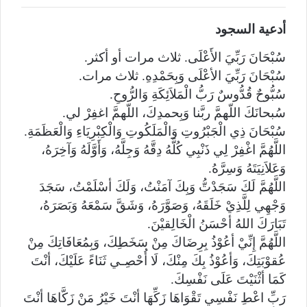
أدعية السجود
سُبْحَانَ رَبِّيَ الأَعْلَى. ثلاث مرات أو أكثر.
سُبْحَانَ رَبِّيَ الأعْلَى وَبِحَمْدِهِ. ثلاث مرات.
سُبُّوحٌ قُدُّوسٌ رَبُّ الْمَلاَئِكَةِ وَالرُّوحِ.
سُبحانَكَ اللّهمَّ ربَّنا وَبِحمدِكَ، اللّهمَّ اغفِرْ لي.
سُبْحَانَ ذِي الْجَبْرُوتِ وَالْمَلَكُوتِ وَالْكِبْرِيَاءِ وَالْعَظَمَةِ.
اللَّهُمَّ اغْفِرْ لِي ذَنْبِي كُلَّهُ دِقَّهُ وَجِلَّهُ، وَأَوَّلَهُ وَآخِرَهُ،
وَعَلاَنِيَتَهُ وَسِرَّهُ.
اللَّهُمَّ لَكَ سَجَدْتُّ وَبِكَ آمَنْتُ، وَلَكَ أسْلَمْتُ، سَجَدَ
وَجْهِي لِلَّذِيْ خَلَقَهُ، وَصَوَّرَهُ، وَشَقَّ سَمْعَهُ وَبَصَرَهُ،
تَبَارَكَ اللهُ أحْسَنُ الْخَالِقيْنَ.
اللَّهُمَّ إِنِّيْ أعُوْذُ بِرِضَاكَ مِنْ سَخَطِكَ، وَبِمُعَافَاتِكَ مِنْ
عُقوْبَتِكَ، وَأعُوْذُ بِكَ مِنْكَ، لَا أُحْصِـي ثَنَاءً عَلَيْكَ، أنْتَ
كَمَا أثْنَيْتَ عَلَى نَفْسِكَ.
رَبِّ اعْطِ نَفْسِي تَقْوَاهَا زَكِّهَا أنْتَ خَيْرُ مَنْ زَكَّاهَا أنْتَ