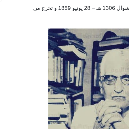
ولد عباس محمود العقاد في أسوان في 29 شوال 1306 هـ – 28 يونيو 1889 و تخرج من