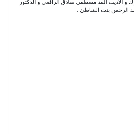
رك و الأديب الفذ مصطفى صادق الرافعي و الدكتور
د الرحمن بنت الشاطئ .