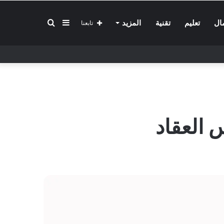
إضافة
بحث
ال
تعليم
تقنية
المزيد
تابعنا
عمود
عن
جانبي
 العقاد