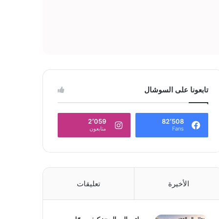
تابعونا على السوشال
2٬059
82٬508
Fans
متابعون
الأخيرة
تعليقات