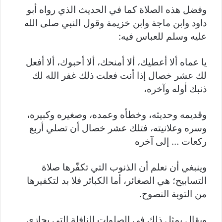
وفضل هذه الصلاة كما في الحديث الذي رواه أبو
داود وابن ماجة وابن خزيمة وقول النبي صلى الله
عليه وسلم للعباس فيه:
يا عماه ألا أعطيك، ألا أمنحك، ألا أحبوك، ألا أفعل
لك عشر خصال إذا أنت فعلت ذلك غفر الله لك
ذنبك أوله وآخره،
وقديمه وحديثه، وخطأه وعمده، وصغيره وكبيره،
وسره وعلانيته، فتلك عشر خصال أن تصلي أربع
ركعات … إلى آخره
وينبغي أن نعلم أن الذنوب التي تكفّرها صلاة
التسابيح؛ هي الصغائر، أما الكبائر فلا بد لتكفيرها
من التوبة النصوح.
ويقال بمثل ذلك في الصلوات النافلة التي يجازي