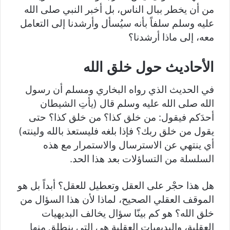
من أن يخطر ببال الناس، بل أخبر النبي صلى الله
عليه وسلم سلفاً بأنه سيُسأل وأرشدنا إلى التعامل
معه، إلى ماذا أرشدنا؟
الأحاديث حول خلق الله
في الحديث الذي رواه البخاري ومسلم أن رسول
الله صلى الله عليه وسلم قال (يأتِ الشيطان
أحدَكم فيقول: من خلق كذا؟ من خلق كذا؟ حتى
يقول من خلق ربك؟ فإذا بلغه فليستعذ بالله ولينته)
أي ينتهي عن الاسترسال والاستمرار مع هذه
السلسلة من التساؤلات بعد هذا الحد.
هل هذا حجْر على العقل وتعطيل للعقل؟ أبداً بل هو
الموقف العقلي الصحيح، لماذا لأن هذا السؤال من
خلق الله؟ هو كم بينّا سؤال يخالف البديهيات
العقلية، والبديهيات العقلية هي التي ينطلق منها