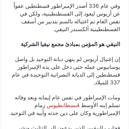
وفي عام 336 أصدر الإمبراطور قسطنطين عفواً
عن أريوس ليعود إلى القسطنطينية، ولكن في
نفس العام تم اغتياله بالسم بتدبير من أسقف
القسطنطينية ألكسندر النيقي.
النيقي هو المؤمن بمبادئ مجمع نيقيا الشركية
إن إغتيال أريوس لم ينهي ديانة التوحيد بل واصل
يوسابيوس عمله حتى دخل على يده الإمبراطور
قسطنطين إلى الديانة النصرانية التوحيدة في عام
337 للميلاد.
ومات الإمبراطور في نفس عام إيمانه وبعد وفاته
تسلم إبنه الأوسط
قنسطانطيوس
زمام
الإمبراطورية وكان على دين جدته وأبيه في التوحيد.
فحارب النيقيين الذين يدعون إلى التثليث ونشر