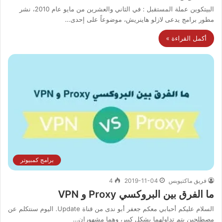
البيتكوين عملة المستقبل : في الثاني والعشرين من مايو عام 2010، نشر
مطور برامج يدعى لازلو هاينريش، موضوعاً على إحدى…
أكمل القراءة »
برامج كمبيوتر
فريق ماكتيوبس
2019-11-04
4
ما الفرق بين البروكسي Proxy و VPN
السلام عليكم أحبابي معكم جعفر أبو ندى من قناة Update. اليوم سنتكلم عن
مصطلحين يتم تداولهما بشكل كبير، وهما مشهوران…