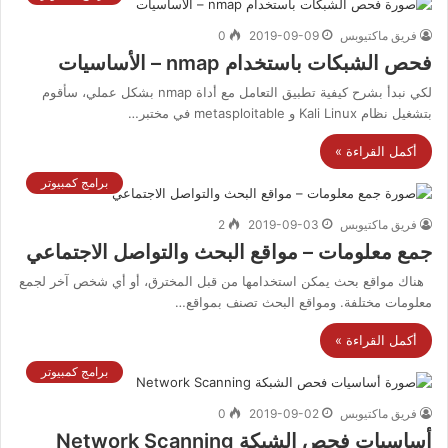
فريق ماكتيوبس
2019-09-09
0
فحص الشبكات باستخدام nmap – الأساسيات
لكي نبدأ بشرح كيفية تطبيق التعامل مع أداة nmap بشكل عملي، سأقوم
بتشغيل نظام Kali Linux و metasploitable في مختبر…
أكمل القراءة »
برامج كمبيوتر
فريق ماكتيوبس
2019-09-03
2
جمع معلومات – مواقع البحث والتواصل الاجتماعي
هناك مواقع بحث يمكن استخدامها من قبل المخترق، أو أي شخص آخر لجمع
معلومات مختلفة. ومواقع البحث تصنف بمواقع…
أكمل القراءة »
برامج كمبيوتر
فريق ماكتيوبس
2019-09-02
0
أساسيات فحص الشبكة Network Scanning