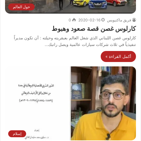
حول العالم
فريق ماكتيوبس
2020-02-16
0
كارلوس غصن قصة صعود وهبوط
كارلوس غصن اللبناني الذي شغل العالم بعبقريته وحيلته : أن تكون مديراً
تنفيذياً في ثلاث شركات سيارات عالمية ويصل راتبك…
أكمل القراءة »
إسلام