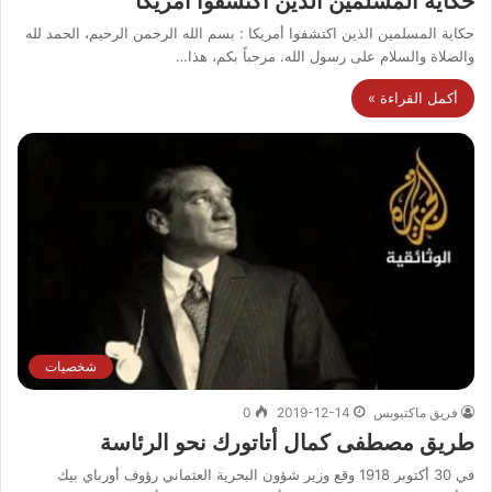
حكاية المسلمين الذين اكتشفوا أمريكا
حكاية المسلمين الذين اكتشفوا أمريكا : بسم الله الرحمن الرحيم، الحمد لله
والصلاة والسلام على رسول الله. مرحباً بكم، هذا…
أكمل القراءة »
شخصيات
فريق ماكتيوبس
2019-12-14
0
طريق مصطفى كمال أتاتورك نحو الرئاسة
في 30 أكتوبر 1918 وقع وزير شؤون البحرية العثماني رؤوف أورباي بيك