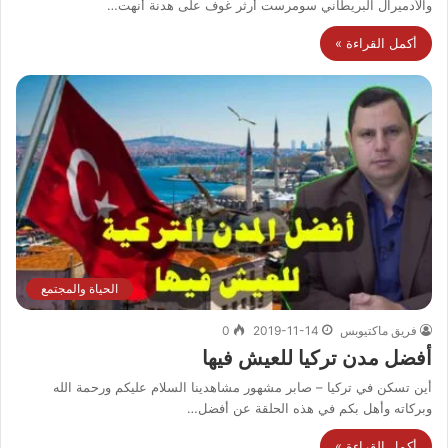
والأدميرال البريطاني سومرست أرثر غوف على هدنة أنهت…
أكمل القراءة »
الحياة والمجتمع
فريق ماكتيوبس
2019-11-14
0
أفضل مدن تركيا للعيش فيها
أين تسكن في تركيا – صابر مشهور مشاهدينا السلام عليكم ورحمة الله
وبركاته وأهل بكم في هذه الحلقة عن أفضل…
أكمل القراءة »