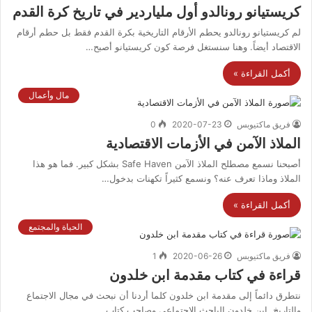
كريستيانو رونالدو أول ملياردير في تاريخ كرة القدم
لم كريستيانو رونالدو يحطم الأرقام التاريخية بكرة القدم فقط بل حطم أرقام
الاقتصاد أيضاً. وهنا سنستغل فرصة كون كريستيانو أصبح…
أكمل القراءة »
مال وأعمال
فريق ماكتيوبس
2020-07-23
0
الملاذ الآمن في الأزمات الاقتصادية
أصبحنا نسمع مصطلح الملاذ الآمن Safe Haven بشكل كبير. فما هو هذا
الملاذ وماذا تعرف عنه؟ ونسمع كثيراً تكهنات بدخول…
أكمل القراءة »
الحياة والمجتمع
فريق ماكتيوبس
2020-06-26
1
قراءة في كتاب مقدمة ابن خلدون
نتطرق دائماً إلى مقدمة ابن خلدون كلما أردنا أن نبحث في مجال الاجتماع
والتاريخ. ابن خلدون الباحث الاجتماعي وصاحب كتاب…