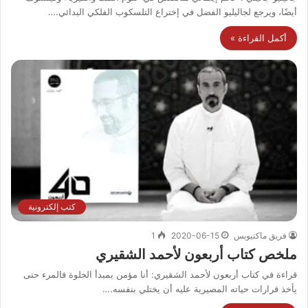
أيضًا، ويرجع لجاليليو الفضل في إختراع التلسكوب الفلكي البدائي.…
أكمل القراءة »
كتب إلكترونية
فريق ماكتيوبس
2020-06-15
1
ملخص كتاب أربعون لأحمد الشقيري
قراءة في كتاب أربعون لأحمد الشقيري: أنا مؤمن بمبدأ الخلوة فالمرء حتى
يأخذ قرارات حياته المصيرية عليه أن يختلي بنفسه.…