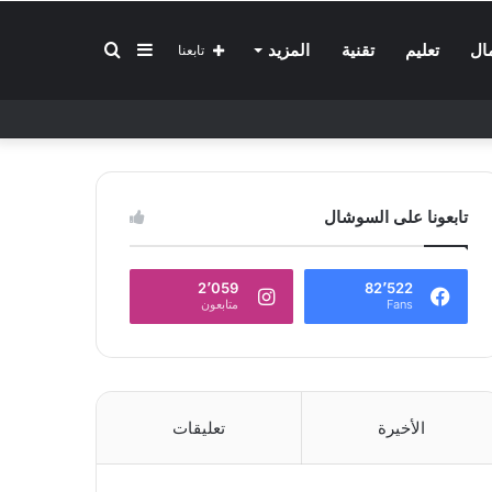
إضافة
بحث
ال
تعليم
تقنية
المزيد
تابعنا
عمود
عن
تابعونا على السوشال
جانبي
2٬059
82٬522
Fans
متابعون
الأخيرة
تعليقات