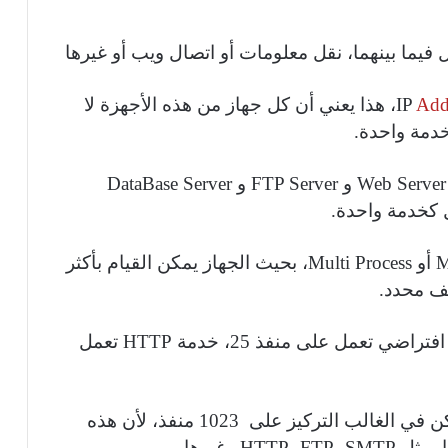
 فيما بينهما، نقل معلومات أو اتصال ويب أو غيرها
Add
IP
، هذا يعني أن كل جهاز من هذه الأجهزة لا
خدمة واحدة.
Web Server
و
FTP Server
و
DataBase Server
ل كخدمة واحدة.
M
أو
Multi Process
، بحيث الجهاز يمكن القيام بأكثر
ف محدد.
تراضي تعمل على منفذ 25، خدمة
HTTP
تعمل
لدينا في الشبكات أكثر من 65535 منفذ، ولكن في الغالب التركيز على 1023 منفذ، لأن هذه
، مثل
SMTP
،
FTP
،
HTTP
وغيرها.