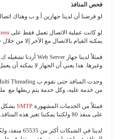
فحص المنافذ
لو فرضنا أن لدينا جهازين أ و ب وهناك اتصال
لو كانت عملية الاتصال تعمل فقط على
ress
يمكنه القيام بالاتصال مع الآخر إلا من خلال 
فمثلاً لدينا جهاز
Web Server
أردنا تشغيله ك
وغيرها. هذا يعني أن الجهاز لا يمكنه أن يعم
وجدت المنافذ حتى نقوم ب
ulti Threading
من خدمة عليه، وكل خدمة يتم ربطها مع مل
فمثلاً من الخدمات المشهورة
SMTP
بشكل اف
على منفذ 80 ولكننا يمكننا تغير هذه المنافذ.
المنافذ هي لخدمات معروفة، ومتعارف عليها