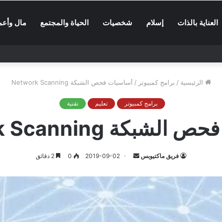
العناية بالذات
إسلام
شخصيات
الحياة والمجتمع
مال وأعم
الرئيسية
/
برامج كمبيوتر
/
أساسيات فحص الشبكة Network Scanning
برامج كمبيوتر
تعليم
تقنية
بكة Network Scanning
أرسل
فريق ماكتيوبس
2019-09-02
0
2 دقائق
بريدا
إلكترونيا