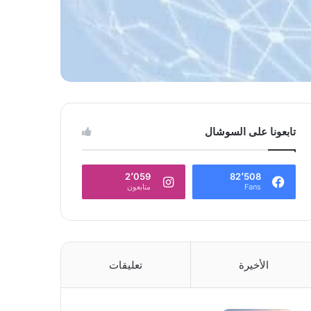
تابعونا على السوشال
2٬059
82٬508
Fans
متابعون
الأخيرة
تعليقات