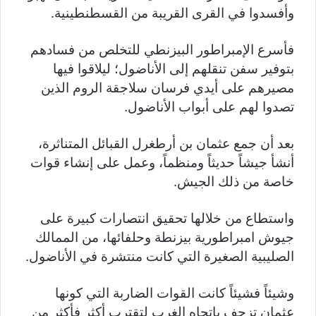
وأفسدوا في القرى القريبة من القسطنطينية.
فأسرع الإمبراطور البيزنطي للتخلص من فسادهم
بتوفير سفن تنقلهم إلى الأناضول؛ ليلاقوا فيها
مصيرهم على أيدي فرسان سلاجقة الروم الذين
تصدوا لهم على أبواب الأناضول.
بعد أن جمع عثمان بن أرطغرل القبائل المتناثرة،
أنشأ جيشاً حديثاً ومنظماً، وعمل على إنشاء قوات
خاصة من ذلك الجيش.
واستطاع من خلالها تحقيق انتصارات كبيرة على
جيوش امبراطورية بيزنطة وحلفائها، من الممالك
الصليبية الصغيرة التي كانت منتشرة في الأناضول.
وشيئاً فشيئاً كانت القوات الضاربة التي كونها
عثمان تزحف باتجاه الغرب لتقترب أكثر فأكثر من