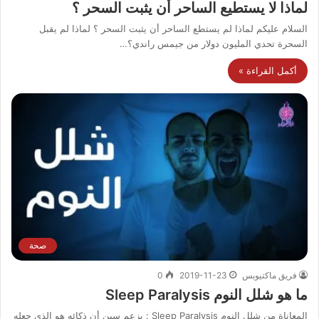
لماذا لا يستطيع الساحر أن يثبت السحر ؟
السلام عليكم لماذا لم يستطع الساحر أن يثبت السحر ؟ لماذا لم يقبل
السحرة تحدي المليون دولار من جيمس راندي؟…
أكمل القراءة »
صحة
فريق ماكتيوبس
2019-11-23
0
ما هو شلل النوم Sleep Paralysis
المعاناة من شلل النوم Sleep Paralysis : يزعم سين أن ذكائه هو الذي جعله