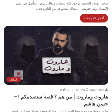
سحر الفودو الشعور بوجود الله سبحانه وتعالى شعور متأصل في نفس
الإنسان ولو افترضنا ان هناك مجموعة من الناس قد…
أكمل القراءة »
إسلام
0
2021-01-20
Maktubes
هاروت وماروت | من هم ؟ قصة ستصدمكم ! –
حسن هاشم
هاروت وماروت موضوعنا اليوم غريب، ملائكة وسحر وفتاة وعذاب ، قصة