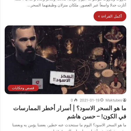
أثارت جدلا واسعاً عبر العصور. ملكان منزلان وظيفتهما السحر…
أكمل القراءة »
قصص وحكايات
0
2021-01-19
Maktubes
ما هو السحر الاسود؟ | أسرار أخطر الممارسات
في الكون! – حسن هاشم
ما هو السحر الاسود؟ اليوم ما سنتحدث عنه خطير، بعضنا يؤمن به وبعضنا
يعتبره خرافة، هي أخطر ممارسات التي عرفتها…