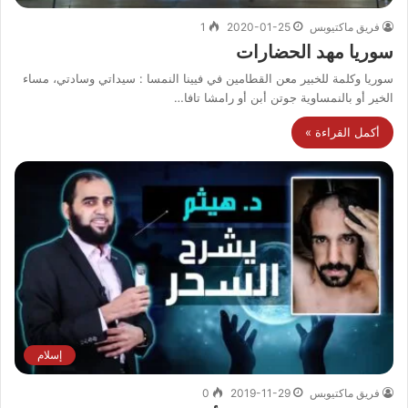
فريق ماكتيوبس
2020-01-25
1
سوريا مهد الحضارات
سوريا وكلمة للخبير معن القطامين في فيينا النمسا : سيداتي وسادتي، مساء
الخير أو بالنمساوية جوتن أبن أو رامشا تافا…
أكمل القراءة »
إسلام
فريق ماكتيوبس
2019-11-29
0